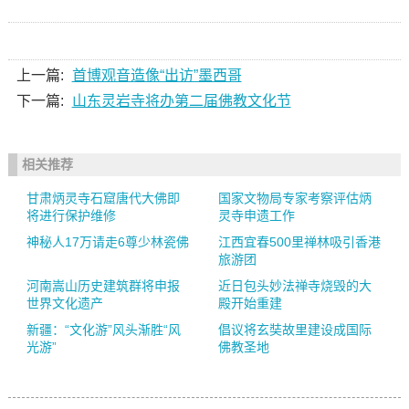
上一篇:
首博观音造像“出访”墨西哥
下一篇:
山东灵岩寺将办第二届佛教文化节
相关推荐
甘肃炳灵寺石窟唐代大佛即
国家文物局专家考察评估炳
将进行保护维修
灵寺申遗工作
神秘人17万请走6尊少林瓷佛
江西宜春500里禅林吸引香港
旅游团
河南嵩山历史建筑群将申报
近日包头妙法禅寺烧毁的大
世界文化遗产
殿开始重建
新疆：“文化游”风头渐胜“风
倡议将玄奘故里建设成国际
光游”
佛教圣地