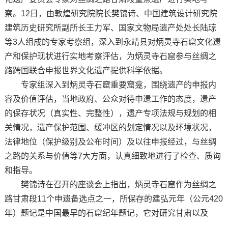
察。12日，由敦煌研究院院长樊锦诗、中国建筑设计研究院
建筑历史研究所副所长王力军、国家文物局遗产处处长陆琼
等3人组成的专家考察组，深入到永靖县对炳灵寺石窟文化遗
产和保护现状进行实地考察评估，为炳灵寺石窟参与丝绸之
路跨国联合申报世界文化遗产提供科学依据。
专家组深入到炳灵寺石窟重要窟龛，围绕遗产的申报内
容及价值评估，当地政府、公众对待申遗工作的态度，遗产
的保存状况（真实性、完整性），遗产专项法规与规划的相
关情况，遗产保护范围、缓冲区的划定情况以及环境状况，
法律地位（保护级别及公布时间）及以往申报经过，与丝绸
之路的关系与价值等7大方面，认真细致地进行了检查、质询
和指导。
樊锦诗在召开的座谈会上指出，炳灵寺石窟作为丝绸之
路甘肃段11个申遗备选点之一，所保存的建弘元年（公元420
年）题记是中国最早的石窟纪年题记，它对研究甘肃以及