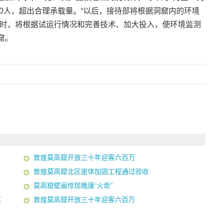
000人，超出合理承载量。“以后，接待部将根据洞窟内的环境
同时，将根据试运行情况和完善技术、加大投入，使环境监测
窟。
敦煌莫高窟开放三十年迎客六百万
敦煌莫高窟北区崖体加固工程通过验收
莫高窟壁画惊现晚唐“火炬”
奖
敦煌莫高窟开放三十年迎客六百万