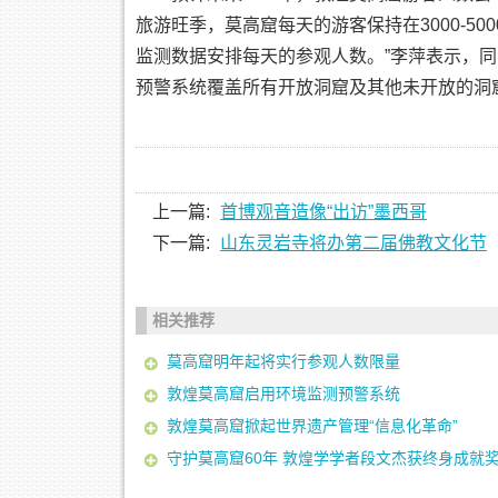
旅游旺季，莫高窟每天的游客保持在3000-5
监测数据安排每天的参观人数。”李萍表示，
预警系统覆盖所有开放洞窟及其他未开放的洞
上一篇:
首博观音造像“出访”墨西哥
下一篇:
山东灵岩寺将办第二届佛教文化节
相关推荐
莫高窟明年起将实行参观人数限量
敦煌莫高窟启用环境监测预警系统
敦煌莫高窟掀起世界遗产管理“信息化革命”
守护莫高窟60年 敦煌学学者段文杰获终身成就