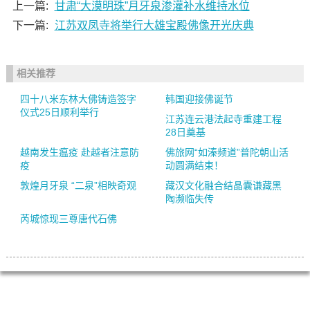
上一篇:
甘肃“大漠明珠”月牙泉渗灌补水维持水位
下一篇:
江苏双凤寺将举行大雄宝殿佛像开光庆典
相关推荐
四十八米东林大佛铸造签字
韩国迎接佛诞节
仪式25日顺利举行
江苏连云港法起寺重建工程
28日奠基
越南发生瘟疫 赴越者注意防
佛旅网“如溱频道”普陀朝山活
疫
动圆满结束！
敦煌月牙泉 “二泉”相映奇观
藏汉文化融合结晶囊谦藏黑
陶濒临失传
芮城惊现三尊唐代石佛