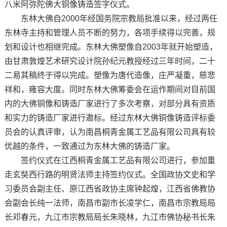
八米阿弥陀佛大铜像铸造签字仪式。
东林大佛自2000年经国务院宗教局批准以来，经过两任
东林寺主持和管理人员不断的努力，各项手续得以完善，规
划和设计也相继完成。东林大佛塑像自2003年就开始塑造，
由甘肃敦煌艺术研究设计院孙纪元教授经过三年时间，二十
二易其稿终于得以完成。塑像为唐代造像，庄严凝重，慈悲
祥和，雍容大度。同时东林大佛筹委会在运作期间对目前国
内的大佛铜像和铸造厂家进行了多次考察，对部分具有资质
和实力的铸造厂家进行邀标。经过东林大佛铜像铸造评标委
员会的认真评审，认为南昌桐青金属工艺品有限公司具有较
优越的条件，一致通过为东林大佛的铸造厂家。
签约仪式在江西桐青金属工艺品有限公司进行，参加重
走玄奘西行路的明贤法师主持签约仪式。全国政协文史和学
习委员会副主任、原江西省政协主席钟起煌，江西省佛教协
会副会长纯一法师，南昌市副市长凌学仁，南昌市宗教局局
长邓春元，九江市宗教局局长朱晓林，九江市佛协秘书长朱