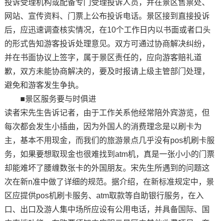
投诉受理机构或配备专门受理投诉人员，并在景区售票处、
网站、宣传资料、门票上公布投诉电话。景区接到直接投诉
后，应迅速调查核实情况，在10个工作日内以书面或者口头
的形式告知游客投诉处理意见。双方可通过协商解决纠纷，
并在书面协议上签字，属于景区责任的，应向游客赔礼道
歉，双方未能协商解决的，要及时报请上级主管部门处理，
避免和游客发生争执。
■景区服务要与时俱进
读者宋先生告诉记者，由于工作关系他经常陪外宾游览，但
每次都会发生小插曲，因为外国人的消费理念是以刷卡为
主，基本不用现金，而我们的旅游景点几乎没有pos机刷卡服
务，如果要想取现金也很难找到atm机，真是一张小小的门票
却能难坏了腰缠数张卡的外国朋友。宋先生所遇到的问题这
次在新n准中做了详细的规范。据介绍，在新标准规定中，景
区应提供pos机刷卡服务、atm取款等自助银行服务，在入
口、出口及游人集中场所应设有公用电话，并具备国际、国