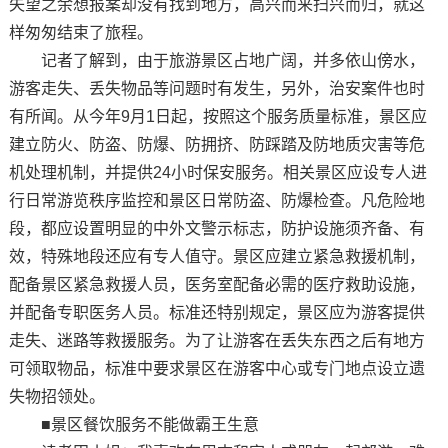
失望之余想报案却没有找到地方，高兴而来扫兴而归，就这
样匆匆结束了旅程。
记者了解到，由于旅游景区占地广阔，并多依山傍水，
游客走失、丢失物品等问题时有发生，另外，治安案件也时
有所闻。从今年9月1日起，按照这个服务质量标准，景区应
建立防火、防盗、防爆、防拥挤、防踩踏及防地质灾害等危
机处理机制，并提供24小时保安服务。相关景区应设专人进
行日常游览秩序监控和景区日常防盗、防爆检查。凡危险地
段，都应设置明显的中外文警示标志，防护设施须齐备、有
效，特殊地段还应有专人值守。景区应建立紧急救援机制，
配备景区紧急救援人员，医务室配备必需的医疗救助设施，
并配备专职医务人员。标准还特别规定，景区应为游客提供
走失、迷路等救援服务。为了让游客在丢失东西之后有地方
可领取物品，标准中要求景区在游客中心或专门地点设立遗
失物招领处。
■景区餐饮服务不能做霸王生意