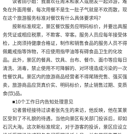
读者田小姐：我喜欢在周末和家人或朋友一起郊游，难
免在外面用餐，每次用餐不是生一肚子气就是不欢而散，现
在这个旅游服务标准对餐饮有什么具体要求吗？
按新标准规定，景区餐饮服务应明码标价，并要出具服
务凭证或相应税票，不欺客、宰客。服务人员应每年接受体
检，上岗须持健康合格证，制作和销售食品的服务人员不得
佩戴戒指等饰物，不应使用指甲油等有碍食品卫生的化妆
品。此外，景区的餐具、饮具、台布、餐巾、面巾等应每日
清洗、消毒，禁止使用不可降解的、对环境造成污染的一次
性餐饮具。景区内的旅游商品经营者不得尾随兜售、强买强
卖，旅游商品应货真价实、明码标价，禁止销售过期、变质
食(饮)品。
■10个工作日内告知处理意见
记者曾经接待过读者张先生的来访，他反映，他在某景
区受到了不礼貌的待遇，当他向景区有关部门投诉后，却如
石沉大海。这次新标准规定，对于游客的投诉，景区应设立