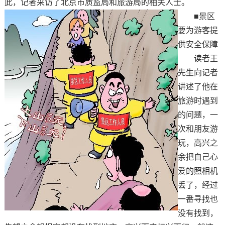
此，记者采访了北京市质监局和旅游局的相关人士。
■景区
要为游客提
供安全保障
读者王
先生向记者
讲述了他在
旅游时遇到
的问题，一
次和朋友游
玩，高兴之
余把自己心
爱的照相机
丢了，经过
一番寻找也
没有找到，