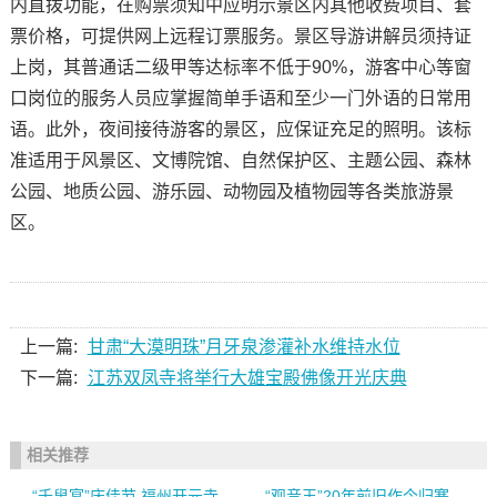
内直拨功能，在购票须知中应明示景区内其他收费项目、套
票价格，可提供网上远程订票服务。景区导游讲解员须持证
上岗，其普通话二级甲等达标率不低于90%，游客中心等窗
口岗位的服务人员应掌握简单手语和至少一门外语的日常用
语。此外，夜间接待游客的景区，应保证充足的照明。该标
准适用于风景区、文博院馆、自然保护区、主题公园、森林
公园、地质公园、游乐园、动物园及植物园等各类旅游景
区。
上一篇:
甘肃“大漠明珠”月牙泉渗灌补水维持水位
下一篇:
江苏双凤寺将举行大雄宝殿佛像开光庆典
相关推荐
“千叟宴”庆佳节 福州开元寺
“观音王”20年前旧作今归寒