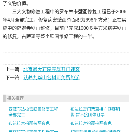
了文物价值。
三大文物修复工程中的罗布林卡壁画修复工程已于2006
年4月全部完工，修复病害壁画总面积为698平方米；正在实
施中的萨迦寺壁画维修，目前已完成1000多平方米病害壁画
的修复，占萨迦寺整个壁画维修工程的一半。
上一篇:
北京最大石窟寺群开门迎客
下一篇:
认养九华山名树可免费旅游
相关推荐
西藏布达拉宫壁画修复工程
布达拉宫门票直接向游客销
全部完工
售 暂不接团体订票
布达拉宫扮靓拉萨夜色
布达拉宫扮靓拉萨夜色
布达拉宫珍宝馆工程确定于
50幅精选五台山国际摄影作