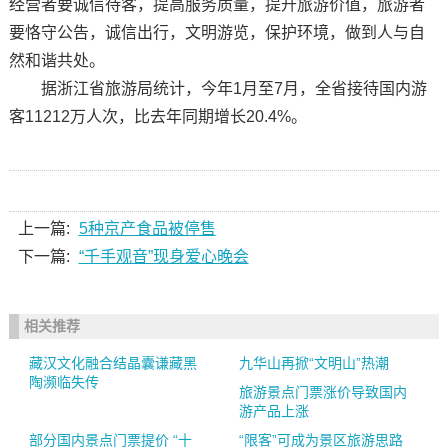
经营者要诚信待客，提高服务质量，提升旅游价值，旅游者
要恪守公告，诚信出行，文明游览，保护环境，做到人与自
然和谐共处。
据浙江省旅游局统计，今年1月至7月，全省接待国内游
客11212万人次，比去年同期增长20.4%。
上一篇:
5种京产食品被停售
下一篇:
“千手观音”现身爱心晚会
相关推荐
藏汉文化融合结晶囊谦藏黑
九华山再掀“文明山”热潮
陶濒临失传
旅游景点门票涨价导致国内
游产品上涨
部分国内景点门票提价 “十
“限客”可成为景区旅游思路