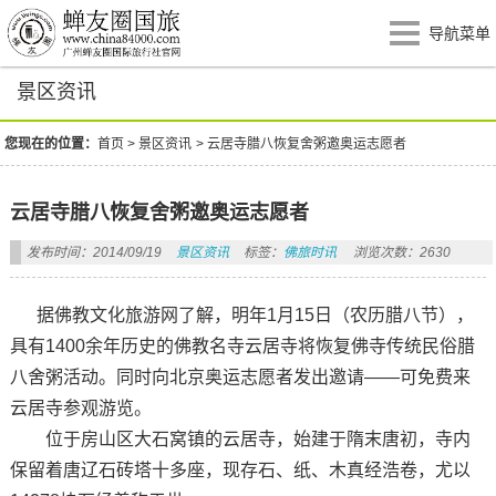
导航菜单
景区资讯
您现在的位置：
首页
>
景区资讯
>
云居寺腊八恢复舍粥邀奥运志愿者
云居寺腊八恢复舍粥邀奥运志愿者
发布时间：2014/09/19
景区资讯
标签：
佛旅时讯
浏览次数：2630
据佛教文化旅游网了解，明年1月15日（农历腊八节），
具有1400余年历史的佛教名寺云居寺将恢复佛寺传统民俗腊
八舍粥活动。同时向北京奥运志愿者发出邀请——可免费来
云居寺参观游览。
位于房山区大石窝镇的云居寺，始建于隋末唐初，寺内
保留着唐辽石砖塔十多座，现存石、纸、木真经浩卷，尤以