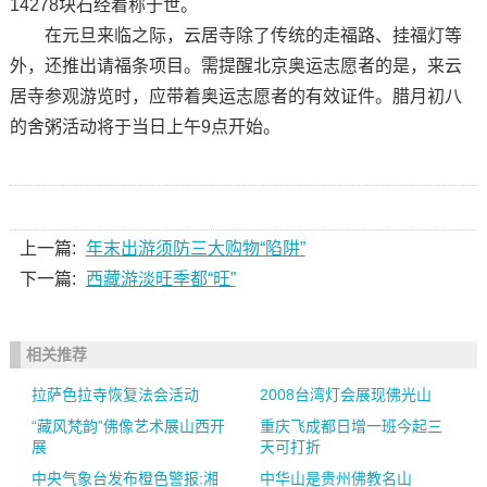
14278块石经着称于世。
在元旦来临之际，云居寺除了传统的走福路、挂福灯等
外，还推出请福条项目。需提醒北京奥运志愿者的是，来云
居寺参观游览时，应带着奥运志愿者的有效证件。腊月初八
的舍粥活动将于当日上午9点开始。
上一篇:
年末出游须防三大购物“陷阱”
下一篇:
西藏游淡旺季都“旺”
相关推荐
拉萨色拉寺恢复法会活动
2008台湾灯会展现佛光山
“藏风梵韵”佛像艺术展山西开
重庆飞成都日增一班今起三
展
天可打折
中央气象台发布橙色警报:湘
中华山是贵州佛教名山