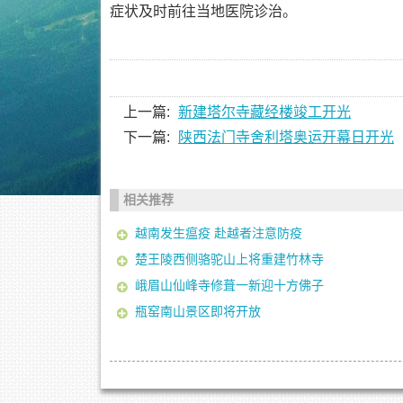
症状及时前往当地医院诊治。
上一篇:
新建塔尔寺藏经楼竣工开光
下一篇:
陕西法门寺舍利塔奥运开幕日开光
相关推荐
越南发生瘟疫 赴越者注意防疫
楚王陵西侧骆驼山上将重建竹林寺
峨眉山仙峰寺修葺一新迎十方佛子
瓶窑南山景区即将开放