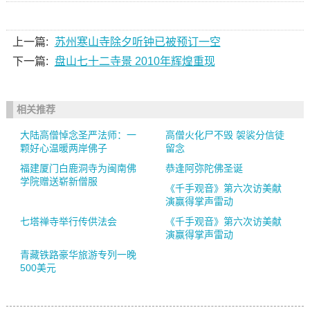
上一篇:
苏州寒山寺除夕听钟已被预订一空
下一篇:
盘山七十二寺景 2010年辉煌重现
相关推荐
大陆高僧悼念圣严法师：一
高僧火化尸不毁 袈裟分信徒
颗好心温暖两岸佛子
留念
福建厦门白鹿洞寺为闽南佛
恭逢阿弥陀佛圣诞
学院赠送崭新僧服
《千手观音》第六次访美献
演赢得掌声雷动
七塔禅寺举行传供法会
《千手观音》第六次访美献
演赢得掌声雷动
青藏铁路豪华旅游专列一晚
500美元