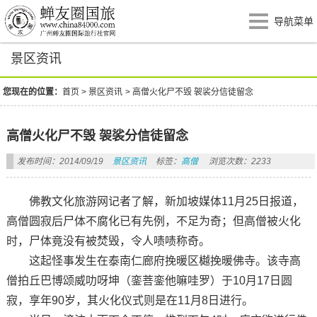
导航菜单
景区资讯
您现在的位置：
首页
>
景区资讯
>
高僧火化尸不毁 袈裟分信徒留念
高僧火化尸不毁 袈裟分信徒留念
发布时间：2014/09/19
景区资讯
标签：
高僧
浏览次数：2233
佛教文化旅游网记者了解，新加坡媒体11月25日报道，
高僧圆寂后尸体不腐化已有先例，不足为奇；但高僧被火化
时，尸体竟没有被焚毁，令人啧啧称奇。
这起怪事发生在泰南仁廊府挽暖区樾挽暖佛寺。该寺高
僧拍丘巴博颂威叻呀坤（銮菩銮他嘛哇罗）于10月17日圆
寂，享年90岁，其火化仪式则是在11月8日进行。