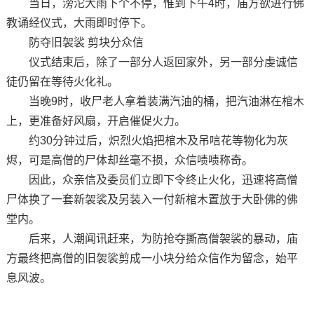
当日，滂沱大雨下个不停，惟到下午4时，庙方欲进行佛
教诵经仪式，大雨即时停下。
防夺旧袈裟 剪块分众信
仪式结束后，除了一部分人返回家外，另一部分虔诚信
徒仍留在等待火化礼。
当晚9时，收尸老人拿着装满汽油的桶，把汽油淋在棺木
上，更准备好风扇，开启催促火力。
约30分钟过后，炽烈火焰把棺木及吊唁花等物化为灰
烬，可是高僧的尸体却丝毫不损，众信啧啧称奇。
因此，众亲信及委员们立即下令终止火化，迅速将高僧
尸体换了一套新袈裟及另装入一付新棺木置放于大卧佛的佛
堂内。
后来，人潮闻讯赶来，为防抢夺撕高僧袈裟的暴动，庙
方最终把高僧的旧袈裟剪成一小块分给众信作为留念，始平
息风波。