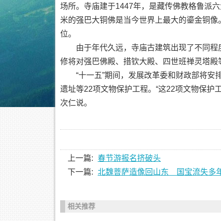
场所。寺庙建于1447年，是藏传佛教格鲁派六
米的强巴大铜佛是当今世界上最大的鎏金铜像。
位。
由于年代久远，寺庙古建筑出现了不同程度
修将对强巴佛殿、措钦大殿、四世班禅灵塔殿
“十一五”期间，发展改革委和财政部将安排
遗址等22项文物保护工程。“这22项文物保护
次仁说。
上一篇:
春节游报名挤破头
下一篇:
北魏菩萨造像回山东 国宝流失多
相关推荐