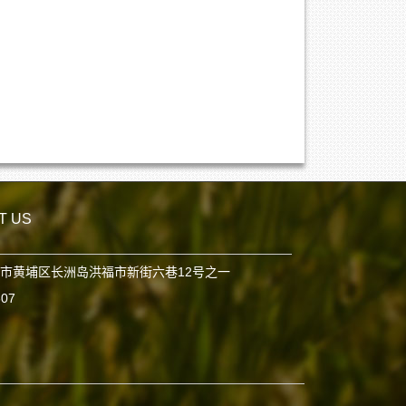
T US
市黄埔区长洲岛洪福市新街六巷12号之一
807