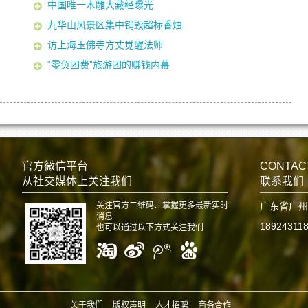
中国唯一木雕大藏经曝光
九华山风景区集中销毁超标香烛
访上海玉佛寺方丈觉醒法师
“零负团费”旅游团的赚钱内幕
官方微信平台
CONTAC
从社交媒体上关注我们
联系我们
关注官方二维码、掌握更多最新实时
广东省广州
消息
18924311
也可以通过以下方式关注我们
关于我们
版权声明
人才招聘
商务合作