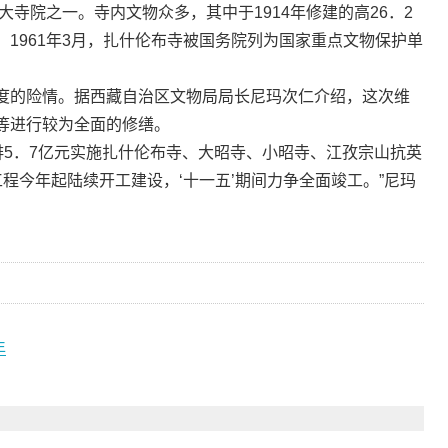
大寺院之一。寺内文物众多，其中于1914年修建的高26．2
1961年3月，扎什伦布寺被国务院列为国家重点文物保护单
的险情。据西藏自治区文物局局长尼玛次仁介绍，这次维
等进行较为全面的修缮。
5．7亿元实施扎什伦布寺、大昭寺、小昭寺、江孜宗山抗英
工程今年起陆续开工建设，‘十一五’期间力争全面竣工。”尼玛
年