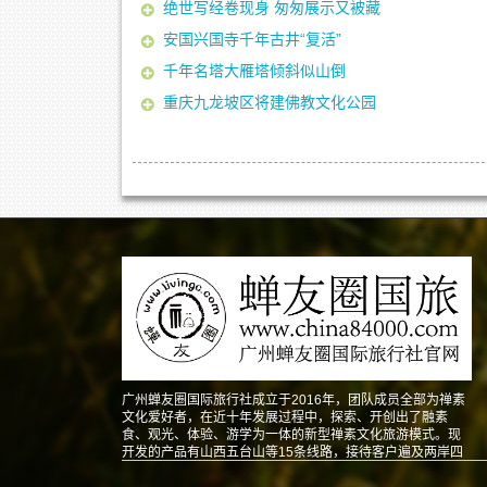
绝世写经卷现身 匆匆展示又被藏
安国兴国寺千年古井“复活”
千年名塔大雁塔倾斜似山倒
重庆九龙坡区将建佛教文化公园
广州蝉友圈国际旅行社成立于2016年，团队成员全部为禅素
文化爱好者，在近十年发展过程中，探索、开创出了融素
食、观光、体验、游学为一体的新型禅素文化旅游模式。现
开发的产品有山西五台山等15条线路，接待客户遍及两岸四
地以及东南亚、北美、澳洲、欧洲等地。