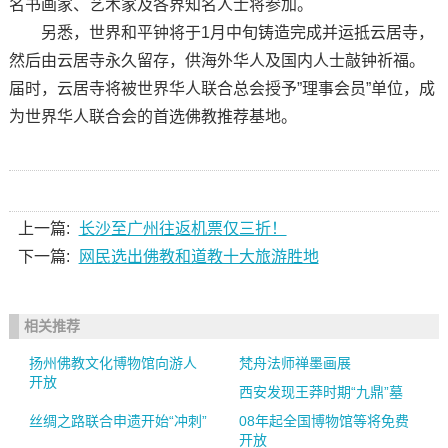
名书画家、艺术家及各界知名人士将参加。
另悉，世界和平钟将于1月中旬铸造完成并运抵云居寺，
然后由云居寺永久留存，供海外华人及国内人士敲钟祈福。
届时，云居寺将被世界华人联合总会授予”理事会员”单位，成
为世界华人联合会的首选佛教推荐基地。
上一篇:
长沙至广州往返机票仅三折！
下一篇:
网民选出佛教和道教十大旅游胜地
相关推荐
扬州佛教文化博物馆向游人
梵舟法师禅墨画展
开放
西安发现王莽时期“九鼎”墓
丝绸之路联合申遗开始“冲刺”
08年起全国博物馆等将免费
开放