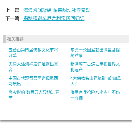
上一篇:
海浪瞬间凝结 蓬莱阁现冰浪奇观
下一篇:
揭秘释迦牟尼舍利宝塔回归记
相关推荐
五台山第四届佛教文化节将
东莞一公园盆栽出微型菩提
开幕
树盆景
天津大沽海神庙遗址露出真
新疆库车古遗址申报世界文
容
化遗产
中国古代观音菩萨造像墨西
4大佛教名山建筑群“搬”加拿
哥展出
大？
雪灾影响 数百万人异地过春
海军官兵抢险八座寺庙不伤
节
一尊佛