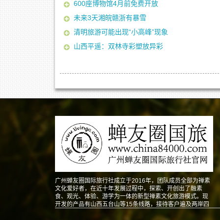
600座博物馆4月前免费开放
未来3天湘皖赣浙有暴雪
清明旅游可能出现“小高峰”现象
山西平遥：双林寺彩塑放异彩
广州蝉友圈国际旅行社成立于2016年，团队成员全部为禅素
文化爱好者，在近十年发展过程中，探索、开创出了融素
食、观光、体验、游学为一体的新型禅素文化旅游模式。现
开发的产品有山西五台山等15条线路，接待客户遍及两岸四
地以及东南亚、北美、澳洲、欧洲等地。