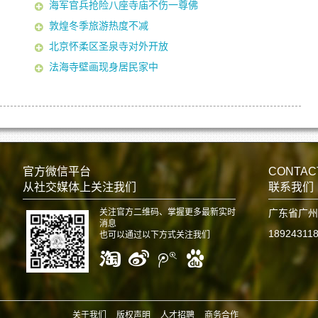
海军官兵抢险八座寺庙不伤一尊佛
敦煌冬季旅游热度不减
北京怀柔区圣泉寺对外开放
法海寺壁画现身居民家中
官方微信平台
CONTAC
从社交媒体上关注我们
联系我们
关注官方二维码、掌握更多最新实时
广东省广州
消息
18924311
也可以通过以下方式关注我们
关于我们
版权声明
人才招聘
商务合作