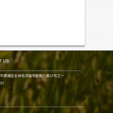
T US
市黄埔区长洲岛洪福市新街六巷12号之一
807