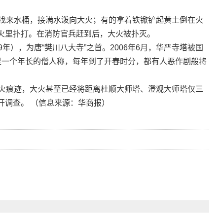
找来水桶，接满水泼向大火；有的拿着铁锨铲起黄土倒在火
火里扑打。在消防官兵赶到后，大火被扑灭。
年），为唐“樊川八大寺”之首。2006年6月，华严寺塔被国
里一个年长的僧人称，每年到了开春时分，都有人恶作剧般将
火痕迹，大火甚至已经将距离杜顺大师塔、澄观大师塔仅三
开调查。 （信息来源：华商报）