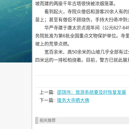
坡而建的两座千年古塔很快被浓烟笼罩。
看到起火，寺院众僧侣和游客20余人有的
苗上；甚至有僧侣不顾烧伤，手持大扫帚冲到
华严寺建于唐太宗贞观年间（公元627-649
务院批准为第6批全国重点文物保护单位。寺
坡上的荒草点燃。
宽百余米、高50余米的山坡几乎全部有过
四米远的一排松柏烧着。目前，警方已就此展
上一篇:
邵琪伟：旅游系统要及时恢复发展
下一篇:
隆务大寺晒大佛
相关推荐