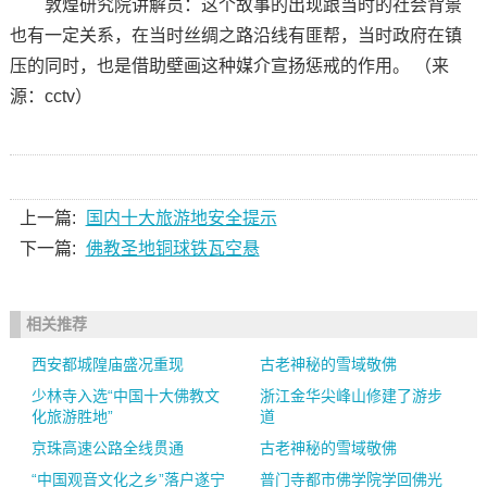
敦煌研究院讲解员：这个故事的出现跟当时的社会背景
也有一定关系，在当时丝绸之路沿线有匪帮，当时政府在镇
压的同时，也是借助壁画这种媒介宣扬惩戒的作用。 （来
源：cctv）
上一篇:
国内十大旅游地安全提示
下一篇:
佛教圣地铜球铁瓦空悬
相关推荐
西安都城隍庙盛况重现
古老神秘的雪域敬佛
少林寺入选“中国十大佛教文
浙江金华尖峰山修建了游步
化旅游胜地”
道
京珠高速公路全线贯通
古老神秘的雪域敬佛
“中国观音文化之乡”落户遂宁
普门寺都市佛学院学回佛光