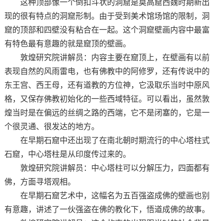
这种顶部像一个倒扣斗状的洞窟是莫高窟西魏时期新出
现的很有特点的洞窟形制。由于受到美术馆场馆的限制，洞
窟的顶部和四壁没有粘合在一起。这个洞窟壁画内容中最富
有特色最有意趣的就是窟顶的壁画。
敦煌研究院讲解员：内容主要在窟顶上，在壁画有以前
表现自然的风雨雷电，也有佛教中的阿修罗，还有传说中的
东王宫、西王母，还有道教的方位神，它汲取乐当时中原风
格，又保存佛教初始化的一些西域特征。可以看出，虽然敦
煌当时是在偏远的丝绸之路的西端，它不是闭塞的，它是一
个很灵通、很发达的地方。
在早期石窟中还出现了在南北朝时期流行的中心塔柱式
石窟，中心塔柱是从印度传过来的。
敦煌研究院讲解员：中心塔柱可以分解压力，四面都有
佛，方面寻塔观相。
在早期石窟艺术中，这幅名为五百强盗成佛的壁画也别
有意趣，讲述了一伙强盗在佛的教化下，悟道成佛的故事。