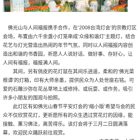
佛光山与人间福报携手合作，在‘2008台湾灯会’的宗教灯区
会场，布置由六千余盏小灯笼串成‘众缘和谐灯’主题灯，结合
花艺与灯光营造出热闹的年节气氛，同时以人间福报内容创
造出和谐的书香园，祈愿人人说好话、做好事、存好心，让
人间有福报，福报满人间。
其间，另有俏皮的花灯鼠在其间乐逍遥，柔和的‘佛光菜
根谭’的灯箱，印有大师亲墨，提供民众为人处世座右铭。可
爱的石雕沙弥在花丛草地上或修持、或玩耍、或作务，吸引
许多小朋友的围观与拍照。
此灯区有如佛光山春节平安灯会的‘缩小版’希望与会的民
众不仅欣赏花灯，更祈愿所有的众生透过赏花灯的因缘，能
接触、薰习佛法，离苦得乐。该灯会将于三月二日圆满落
幕，欢迎民众踊跃前往观赏。