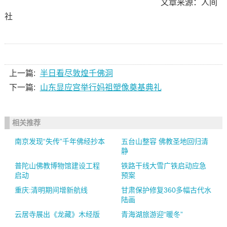
文章来源：人间
社
上一篇:
半日看尽敦煌千佛洞
下一篇:
山东显应宫举行妈祖塑像奠基典礼
相关推荐
南京发现“失传”千年佛经抄本
五台山整容 佛教圣地回归清
静
普陀山佛教博物馆建设工程
铁路干线大雪广铁启动应急
启动
预案
重庆:清明期间增新航线
甘肃保护修复360多幅古代水
陆画
云居寺展出《龙藏》木经版
青海湖旅游迎“暖冬”