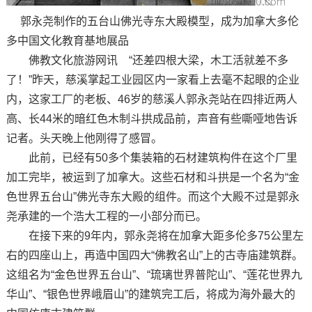
郭永尧制作的五台山佛光寺东大殿模型，成为加拿大多伦
多中国文化教育基地展品
佛教文化旅游网讯 “还差四根大梁，木工活就差不多
了！”昨天，慈溪掌起工业园区内一家看上去毫不起眼的企业
内，这家工厂的老板、46岁的慈溪人郭永尧站在四排近两人
高、长44米的暗红色木制斗拱成品前，声音有些嘶哑地告诉
记者。头天晚上他刚得了感冒。
此前，已经有50多个集装箱的石材建筑构件在这个厂里
加工完毕，被运到了加拿大。这些石材和斗拱是一个名为“金
色世界五台山”佛光寺东大殿的组件。而这个大殿不过是郭永
尧承建的一个浩大工程的一小部分而已。
在接下来的9年内，郭永尧将在加拿大距多伦多75公里左
右的四座山上，再造中国四大“佛教名山”上的古寺庙建筑群。
这组名为“金色世界五台山”、“琉璃世界普陀山”、“莲花世界九
华山”、“银色世界峨眉山”的建筑完工后，将成为海外最大的