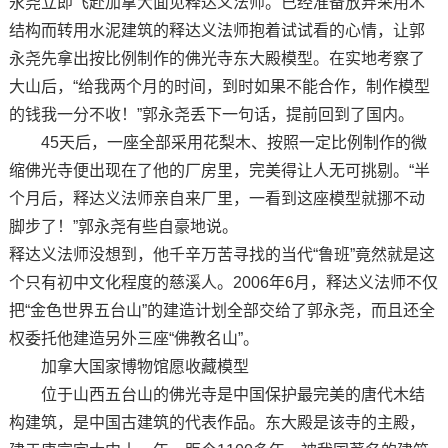
永尧立即飞赴加拿大面见释达义法师。已经准备放弃采用木
结构而转用水泥建筑的释达义法师抱着试试看的心情，让郭
永尧先拿出按比例制作的佛光寺东大殿模型。在实地考察了
大山后，“给我两个月的时间，到时如果不能合作，制作模型
的钱我一分不收！”郭永尧丢下一句话，提前回到了国内。
45天后，一座全部采用花梨木、按照一定比例制作的微
缩佛光寺便出现在了他的厂房里，完美得让人无可挑剔。“半
个月后，释达义法师亲自来厂里，一看到这座模型就挪不动
脚步了！”郭永尧有些自豪地说。
释达义法师没想到，他千辛万苦寻找的当代“鲁班”竟然就是这
个只有初中文化程度的慈溪人。2006年6月，释达义法师不仅
把“金色世界五台山”的建造计划全部交给了郭永尧，而且还全
权委托他建造另外三座“佛教名山”。
加拿大国家博物馆愿收藏模型
位于山西五台山的佛光寺是中国保护最完美的唐代木结
构建筑，是中国古建筑的代表作品。东大殿是该寺的主殿，