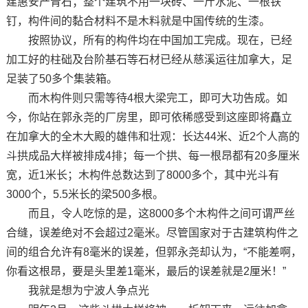
建惠安产青石；整个建筑不用一块砖、一斤水泥、一根铁
钉，构件间的黏合材料不是木料就是中国传统的生漆。
按照协议，所有的构件均在中国加工完成。现在，已经
加工好的柱础及台阶基石等石材已经从慈溪运往加拿大，足
足装了50多个集装箱。
而木构件则只需等待4根大梁完工，即可大功告成。如
今，你站在郭永尧的厂房里，即可依稀感受到这座即将矗立
在加拿大的全木大殿的雄伟和壮观：长达44米、近2个人高的
斗拱成品大样被排成4排；每一个拱、每一根昂都有20多厘米
宽，近1米长；木构件总数达到了8000多个，其中光斗有
3000个，5.5米长的梁500多根。
而且，令人吃惊的是，这8000多个木构件之间可谓严丝
合缝，误差绝对不会超过2毫米。尽管国家对于古建筑构件之
间的组合允许有8毫米的误差，但郭永尧却认为，“不能差啊，
你看这根昂，要是头里差1毫米，最后的误差就是2厘米！”
我就是想为宁波人争点光