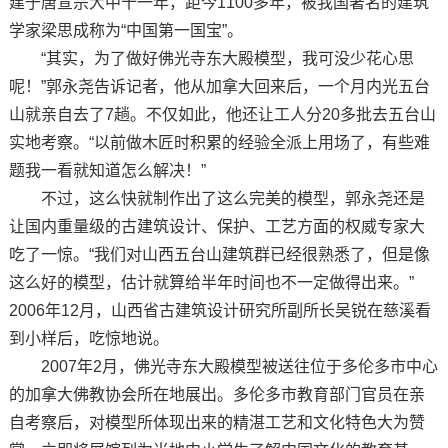
建于唐宣宗大中十一年，距今1100多年，被我国著名的建筑
学家梁思成称为“中国第一国宝”。
“其实，为了做好佛光寺东大殿模型，我可没少花心思
呢！”郭永尧告诉记者，他从加拿大回来后，一个月内光五台
山就亲自去了7趟。不仅如此，他还让工人分20多批去五台山
实地考察。“以前做木匠时积累的经验全派上用场了，有些难
题我一看就知道怎么解决！”
不过，这么快就制作出了这么完美的模型，郭永尧还是
让国内重量级的古建筑设计、保护、工艺方面的权威专家大
吃了一惊。“我们对山西五台山建筑群已经很熟悉了，但是像
这么好的模型，估计就算给半年时间也不一定做得出来。”
2006年12月，山西省古建筑设计研究所副所长吴锐在慈溪看
到小样后，吃惊地说。
2007年2月，佛光寺东大殿模型被送往位于多伦多市中心
的加拿大佛教协会所在地展出。多伦多市教育部门官员在亲
自考察后，对模型所体现出来的精湛工艺和文化特色大为赞