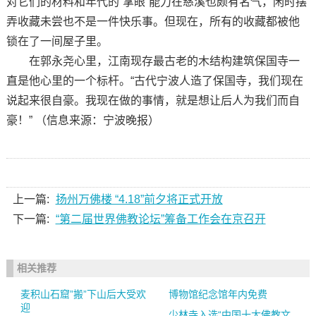
对它们的材料和年代的“掌眼”能力在慈溪也颇有名气，闲时摆
弄收藏未尝也不是一件快乐事。但现在，所有的收藏都被他
锁在了一间屋子里。
在郭永尧心里，江南现存最古老的木结构建筑保国寺一
直是他心里的一个标杆。“古代宁波人造了保国寺，我们现在
说起来很自豪。我现在做的事情，就是想让后人为我们而自
豪！” （信息来源：宁波晚报）
上一篇:
扬州万佛楼 “4.18”前夕将正式开放
下一篇:
“第二届世界佛教论坛”筹备工作会在京召开
相关推荐
麦积山石窟”搬”下山后大受欢
博物馆纪念馆年内免费
迎
少林寺入选“中国十大佛教文