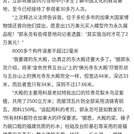
赏，立即将展馆列为当地中小学生了解中国文化的教育基
地，至今已经接待了参观者30多万人次。
“上次释达义法师告诉我，位于多伦多市的加拿大国家博
物馆还曾向他们提出，愿意出15万美元买入模型作为永久展
品呢！”郭永尧有些得意地向记者透露：“其实我当时才花了2
万美元！”
8000多个构件误差不超过2毫米
“我要建的东大殿，比真正的东大殿还要大多了。”据郭永
尧介绍，将来“金色世界五台山”上的“佛光寺东大殿”尽管形状
与五台山上的佛光寺东大殿完全一样，但宽达44米，深达33
米，而后者宽只有34米，深则不过17.66米。
“大殿的主要用料是老挝特批出口的珍贵花梨木鸟足紫
檀，共用了2500立方米；而屋顶瓦片则全部采用浇铸青铜
瓦，用料150吨。”谈起用料的考究，郭永尧可是如数家珍。
“所有材料都符合加拿大的环保要求。”据悉，大殿的梁、椽子
为碗口粗的福建优质的杉木；柱础及台阶基石等采用的是福