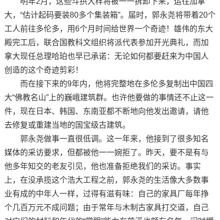
明年2月，这些斗拱大样将被一一拆卸下来，运往加拿
大，“估计起码要装80多个集装箱”。届时，郭永尧将带着20个
工人前往多伦多，用6个月时间给世界一个奇迹！雄伟的东大
殿完工后，联合国教科文组织将派代表参加开光典礼，而加
拿大现任总理哈珀也早已承诺：无论如何都要赶来为中国人
创造的这个奇迹剪彩！
而在接下来的9年内，他将完整地在多伦多复制出中国四
大“佛教名山”上的巍峨建筑群。也许他要做的事情还不止这一
件，现在日本、韩国、东南亚都不断地向他发出邀请，请他
去修复或重建当地的国宝级古建筑。
郭永尧做事一直很低调。这一年来，他接到了很多知名
媒体的采访要求，但都被他一一婉拒了。昨天，要不是有与
他多年知交的老友引见，他也准备拒绝我们的采访。事实
上，在没承揽这个浩大工程之前，郭永尧的生活像大多数事
业有成的中年人一样，过得有滋有味：自己的家具厂每年挣
个几百万元不成问题；由于常年与木制古家具打交道，自己