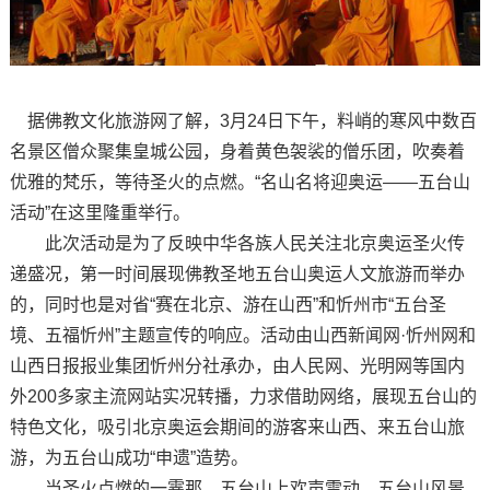
据佛教文化旅游网了解，3月24日下午，料峭的寒风中数百
名景区僧众聚集皇城公园，身着黄色袈裟的僧乐团，吹奏着
优雅的梵乐，等待圣火的点燃。“名山名将迎奥运——五台山
活动”在这里隆重举行。
此次活动是为了反映中华各族人民关注北京奥运圣火传
递盛况，第一时间展现佛教圣地五台山奥运人文旅游而举办
的，同时也是对省“赛在北京、游在山西”和忻州市“五台圣
境、五福忻州”主题宣传的响应。活动由山西新闻网·忻州网和
山西日报报业集团忻州分社承办，由人民网、光明网等国内
外200多家主流网站实况转播，力求借助网络，展现五台山的
特色文化，吸引北京奥运会期间的游客来山西、来五台山旅
游，为五台山成功“申遗”造势。
当圣火点燃的一霎那，五台山上欢声雷动。五台山风景