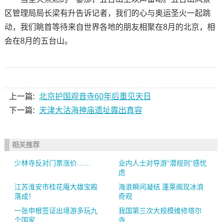
区管理局局长梁有升告诉记者，我们的心与奥运圣火一起跳
动，我们眺首等待来自世界各地的朋友相聚在8月的北京，相
会在8月的五台山。
上一篇:
北京护国观音寺60年后重见天日
下一篇:
天津大沽海神庙遗址露出真容
相关推荐
少林寺反对门票涨价……
业内人士对导游“潜规则”感忧
虑
江苏淮安市桂花庵大雄宝殿
海浪瞬间凝结 蓬莱阁现冰浪
落成！
奇观
一张申根签证出境游多玩九
我国第三次大规模维修塔尔
个国家
寺