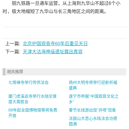
铜九铁路一旦通车运营，从上海到九华山不超过6个小
时，极大地缩短了九华山与长三角地区之间的距离。
上一篇:
北京护国观音寺60年后重见天日
下一篇:
天津大沽海神庙遗址露出真容
相关推荐
七塔禅寺举行传供法会
扬州大明寺将举行迎新祈福
盛典
厦门虎溪岩寺举行水陆空普
遂宁市申报“中国观音文化之
度大斋胜会
乡”
08年起全国博物馆等将免费
春节长线游出现“井喷”现象
开放
法鼓山大悲心水陆法会功德
圆满