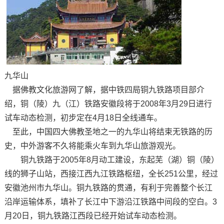
九华山
据佛教文化旅游网了解，据中铁四局铜九铁路项目部介
绍，铜（陵）九（江）铁路安徽段将于2008年3月29日进行
试车动态检测，初步定在4月18日全线通车。
至此，中国四大佛教圣地之一的九华山将结束无铁路的历
史，中外游客不久将能乘火车到九华山旅游观光。
铜九铁路于2005年8月动工建设，东起芜（湖）铜（陵）
线的狮子山站，西接江西九江铁路枢纽，全长251公里，经过
安徽池州市九华山。铜九铁路的贯通，有利于完善整个长江
沿岸运输体系，填补了长江中下游沿江铁路中间段的空白。3
月20日，铜九铁路江西段已经开始试车动态检测。