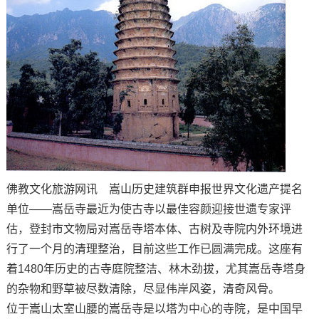
佛教文化旅游网讯 嵩山历史建筑群申报世界文化遗产提名
单位——嵩岳寺最近为使古寺以最佳容颜迎接世遗专家评
估，登封市文物局对嵩岳寺塔本体、古树及寺院内外环境进
行了一个月的清理整治，目前这些工作已圆满完成。这座有
着1480年历史的古寺庭院整洁、林木劲拔，尤其嵩岳寺塔身
的杂物和野草被尽数清除，尽显伟岸风姿，清奇风骨。
位于嵩山太室山腰的嵩岳寺是以塔为中心的寺院，是中国早