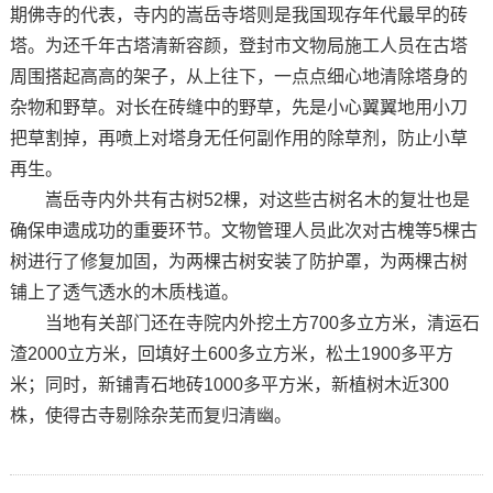
期佛寺的代表，寺内的嵩岳寺塔则是我国现存年代最早的砖
塔。为还千年古塔清新容颜，登封市文物局施工人员在古塔
周围搭起高高的架子，从上往下，一点点细心地清除塔身的
杂物和野草。对长在砖缝中的野草，先是小心翼翼地用小刀
把草割掉，再喷上对塔身无任何副作用的除草剂，防止小草
再生。
嵩岳寺内外共有古树52棵，对这些古树名木的复壮也是
确保申遗成功的重要环节。文物管理人员此次对古槐等5棵古
树进行了修复加固，为两棵古树安装了防护罩，为两棵古树
铺上了透气透水的木质栈道。
当地有关部门还在寺院内外挖土方700多立方米，清运石
渣2000立方米，回填好土600多立方米，松土1900多平方
米；同时，新铺青石地砖1000多平方米，新植树木近300
株，使得古寺剔除杂芜而复归清幽。