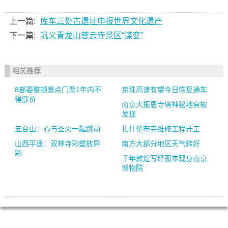
上一篇:
库车三处古遗址申报世界文化遗产
下一篇:
巩义青龙山慈云寺景区“谋变”
相关推荐
8部委整顿景点门票1年内不
京珠高速有望今日恢复通车
得涨价
南京大报恩寺塔神秘地宫被
发现
五台山：心与圣火一起跳动
扎什伦布寺维修工程开工
山西平遥：双林寺彩塑放异
南方大部分地区天气转好
彩
千年敦煌写经孤本现身南京
博物院