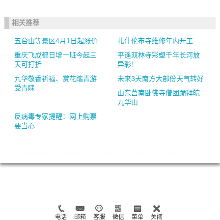
相关推荐
五台山等景区4月1日起涨价
扎什伦布寺维修年内开工
重庆飞成都日增一班今起三
平遥双林寺彩塑千年长河放
天可打折
异彩！
九华敬香祈福、赏花踏青游
未来3天南方大部份天气转好
受青睐
山东莒南卧佛寺僧团跪拜皖
九华山
反病毒专家提醒：网上购票
要当心
电话
邮箱
客服
微信
菜单
关闭