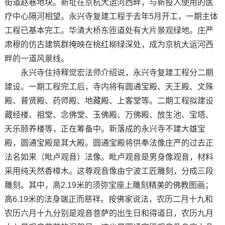
街道赵巷地块。新址在京杭大运河西畔，与新投入使用的医
疗中心隔河相望。永兴寺复建工程于去年5月开工，一期主体
工程已基本完工。华清大桥东匝道处有大片景观绿地。庄严
肃穆的仿古建筑群掩映在桃红柳绿深处，成为京杭大运河西
畔的一道风景线。
永兴寺住持释觉宏法师介绍说，永兴寺复建工程分二期
建设。一期工程完工后，寺内将有圆通宝殿、天王殿、文殊
殿、普贤殿、药师殿、地藏殿、上客堂等。二期工程拟建设
藏经楼、祖堂、念佛堂、玉佛殿、万佛殿、放生池、宝塔、
天乐颐养楼等，正在筹备中。新落成的永兴寺不建大雄宝
殿，圆通宝殿是其大殿。圆通宝殿将供奉法像庄严的过去正
法名如来（毗卢观音）法像。毗卢观音是男身像观音，材料
采用纯天然香樟木。这尊观音像由宁波工匠雕刻，分成三段
雕刻。其中，高2.19米的须弥宝座上雕刻精美的佛教图画；
高6.19米的法身端正而慈祥。按佛家说法，农历二月十九和
农历六月十九分别是观音菩萨的出生日和得道日，农历九月