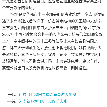
十九是观音菩萨的涅磐日。这也是圆通宝殿观音像身高上几
个重要数据的来历。
“它将是繁华都市中一座精美的仿古建筑群”。觉宏法师描
述了永兴寺建成后的样子：仿古纯木结构的天王殿中央供奉
玉石弥勒，两侧则供奉四大护法天王；门楣镌刻“永兴寺”乃
2007年中国佛教协会会长一诚长老亲书；抬头仰望圆通宝殿
上方，空中阁楼中的五十三参等法像让人有如亲临佛国之
感；拜完大佛到放生池，放生池上碧池映阴，过石径曲桥即
是藏经楼，其乃三层阁楼，穿过回廊便可登宝塔；在宝塔上
放眼远眺，可以看到太湖广场。永兴寺建成后，离火车站、
高速公路出口以及无锡机场也均仅需要一刻钟路程。
上一篇:
山东冠世榴园青檀寺庙会游人如织
下一篇:
河南新乡为“奥运”献旅游大礼