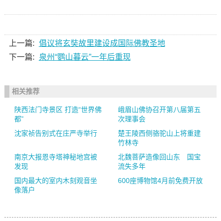
上一篇:
倡议将玄奘故里建设成国际佛教圣地
下一篇:
泉州“鹦山暮云”一年后重现
相关推荐
陕西法门寺景区 打造“世界佛
峨眉山佛协召开第八届第五
都”
次理事会
沈家祯告别式在庄严寺举行
楚王陵西侧骆驼山上将重建
竹林寺
南京大报恩寺塔神秘地宫被
北魏菩萨造像回山东 国宝
发现
流失多年
国内最大的室内木刻观音坐
600座博物馆4月前免费开放
像落户