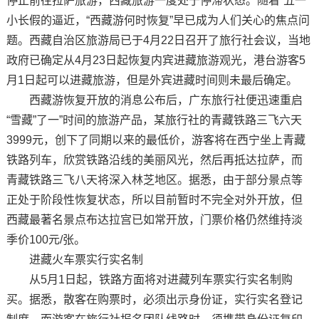
停止前往拉萨旅游，西藏旅游一度处于停滞状态。随着“五一”
小长假的逼近，“西藏游何时恢复”早已成为人们关心的焦点问
题。西藏自治区旅游局已于4月22日召开了旅行社会议，当地
政府已确定从4月23日起恢复内宾进藏旅游观光，港台游客5
月1日起可以进藏旅游，但是外宾进藏时间则未最后确定。
西藏游恢复开放的消息公布后，广东旅行社便迅速重启
“雪藏”了一”时间的旅游产品，某旅行社的青藏铁路三飞六天
3999元，创下了同期以来的最低价，游客将在西宁坐上青藏
铁路列车，欣赏铁路沿线的美丽风光，然后再抵达拉萨，而
青藏铁路三飞八天将深入林芝地区。据悉，由于部分景点等
正处于阶段性恢复状态，所以目前暂时不完全对外开放，但
西藏最著名景点布达拉宫已如常开放，门票价格仍然维持淡
季价100元/张。
进藏火车票实行实名制
从5月1日起，铁路方面将对进藏列车票实行实名制购
买。据悉，散客在购票时，必须出示身份证，实行实名登记