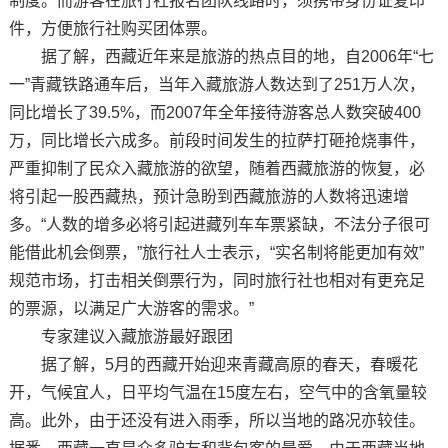
制度。而游客在旅行社报名团队线路时，须携带身份证复印
件，方便旅行社购买团体票。
据了解，西藏近年来是旅游的热点目的地，自2006年“七
一”青藏铁路通车后，当年入藏旅游人数达到了251万人次，
同比增长了39.5%，而2007年全年接待游客总人数突破400
万，同比增长六成多。前段时间发生的拉萨打砸抢烧事件，
严重抑制了民众入藏旅游的欲望，随着西藏旅游的恢复，必
将引起一股西藏热，预计急盼到西藏旅游的人数将迅速增
多。“人数的增多必将引起进藏列车车票紧缺，不法分子很可
能借此机会倒票，”旅行社人士表示，“实名制将能更加有效”
规范市场，打击相关倒票行为，同时旅行社也相对有更充足
的票源，以满足广大游客的需求。”
专家建议入藏旅游最好跟团
据了解，5月的西藏开始迎来青藏高原的春天，春暖花
开，气候宜人，日平均气温在15度左右，空气中的含氧量较
高。此外，由于还没有进入雨季，所以当地的路况亦较佳。