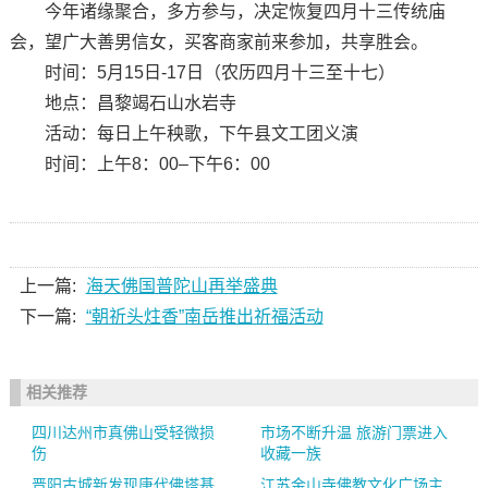
今年诸缘聚合，多方参与，决定恢复四月十三传统庙
会，望广大善男信女，买客商家前来参加，共享胜会。
时间：5月15日-17日（农历四月十三至十七）
地点：昌黎竭石山水岩寺
活动：每日上午秧歌，下午县文工团义演
时间：上午8：00–下午6：00
上一篇:
海天佛国普陀山再举盛典
下一篇:
“朝祈头炷香”南岳推出祈福活动
相关推荐
四川达州市真佛山受轻微损
市场不断升温 旅游门票进入
伤
收藏一族
晋阳古城新发现唐代佛塔基
江苏金山寺佛教文化广场主