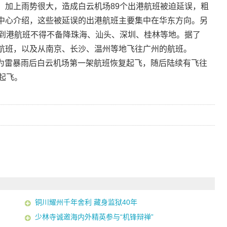
加上雨势很大，造成白云机场89个出港航班被迫延误，粗
中心介绍，这些被延误的出港航班主要集中在华东方向。另
个到港航班不得不备降珠海、汕头、深圳、桂林等地。据了
航班，以及从南京、长沙、温州等地飞往广州的航班。
作为雷暴雨后白云机场第一架航班恢复起飞，随后陆续有飞往
起飞。
铜川耀州千年舍利 藏身监狱40年
少林寺诚邀海内外精英参与“机锋辩禅”