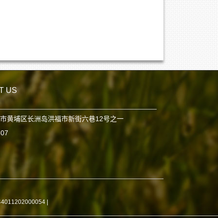
T US
市黄埔区长洲岛洪福市新街六巷12号之一
807
11202000054
|