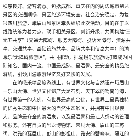
秩序良好、游客满意。包括成都、重庆在内的周边城市到达
景区的交通顺畅，景区旅游环境安全，社会治安稳定。为复
兴四川旅游，峨眉山风景区牵头组织此次活动，目的在于以
线路统筹为着力点，联手相关景区，创新升级，共同构建“三
无五共享”（交通无障碍、服务无障碍、投诉无障碍，资源共
享、交通共享、基础设施共享、品牌共享和信息共享）的渝
峨乐“无障碍旅游区”，共同推动，把渝峨乐旅游线打造成为国
际知名、国内一流、中国最成熟、最温馨、最安全的精品旅
游线，引领川渝旅游经济又好又快的发展。
在渝峨乐精品旅游线上，有世界文化与自然遗产峨眉山
－乐山大佛、世界文化遗产大足石刻、天下翠的蜀南竹海，
有世界第一的大佛，有世界最高的金佛，有世界上最具独特
的优秀生态和中国最大的自然生态猴区，并拥有中国规模
大、品牌最齐全的氡温泉，以及最温馨和最让人感动的管理
和服务。还有自贡的恐龙博物馆、荣县大佛、眉山的三苏
祠、洪雅的瓦屋山、彭山的彭祖山、雅安的碧峰峡、蒲江的