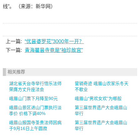
线”。 （来源：新华网）
上一篇:
“优昙婆罗花”3000年一开？
下一篇:
青海瞿昙寺竟是“袖珍故宫”
相关推荐
湖北省天台寺举行悟乐法师
营销奇迹 峨眉山农家乐冬天
荣膺方丈升座法会
不歇业
峨眉山门票下月降至90元
峨眉山“男欢女欢”为哪般
峨眉山景区进山门票执行淡
第三届世界遗产大会峨眉山
季价 价格下调40%
举行
峨眉山报国寺圣贵法师因病
第三届世界遗产大会峨眉山
于9月16日上午圆寂
举行