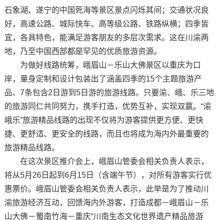
石象湖、遂宁的中国死海等景区景点闪烁其间；交通状况良
好，高速公路、城际快车、高等级公路、铁路纵横；四季皆
宜，各具特色，能满足游客朋友的多层次需求。这在川渝两
地，乃至中国西部都是罕见的优质旅游资源。
为做好线路统筹，峨眉山－乐山大佛景区以重庆为口
岸，量身定制和设计包装出了涵盖四季的15个主题旅游产
品、7条包含2日游到5日游的旅游线路。只要渝、峨、乐三地
的旅游同仁共同努力，携手打造，优势互补，实现双赢。“渝
峨乐”旅游精品线路的出现不仅将为游客提供更方便、更快
捷、更舒适、更安全的线路，而且也将成为海内外最重要的
旅游精品线路。
在这次景区推介会上，峨眉山管委会相关负责人表示，
将从5月26日起到6月15日（含端午节），对所有游客实行优
惠票价。峨眉山管委会相关负责人表示，此举是为了推动川
渝旅游经济互动，回馈海内外游客，打造成都－峨眉山－乐
山大佛－蜀南竹海－重庆“川南生态文化世界遗产精品旅游