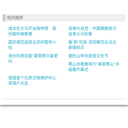
相关推荐
成龙在大马开设咖啡馆 部
自律与自觉：中国佛教探讨
份盈利捐慈善
自身公众形象
国庆邀您品尝北京护国寺小
看“脸”吃饭 洛阳餐饮业试点
吃
表情标识
涨价的景区能“最受群众喜爱”
普陀山举办观音文化节
吗
寒山寺隆重举行“禅意寒山”书
画展开幕式
我国首个石质文物保护中心
将落户大足