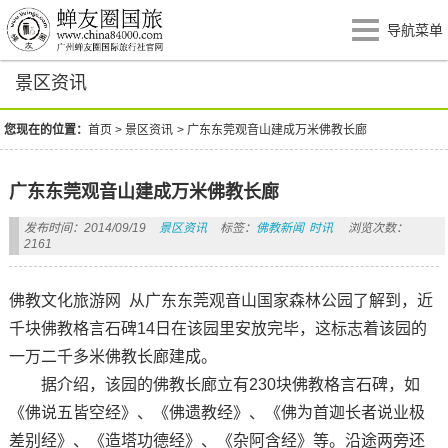
导航菜单
景区资讯
您现在的位置：
首页
>
景区资讯
>
广东东莞观音山建成万米佛教长廊
广东东莞观音山建成万米佛教长廊
发布时间：2014/09/19
景区资讯
标签：
佛教新闻
时讯
浏览次数：
2161
佛教文化旅游网 从广东东莞观音山国家森林公园了解到，近
千块佛教格言石碑14日在该园里安放完毕，这标志着该园的
一万二千多米佛教长廊建成。
据介绍，该园的佛教长廊立有230块佛教格言石碑，如
《佛说五皆空经》、《佛遗教经》、《佛为首迦长者说业极
差别经》、《造塔功德经》、《杂阿含经》等。沿途两旁还