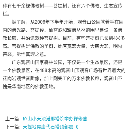
种有七千余棵佛教树——菩提树，还有六个佛教、生态宣传
栏。
据了解，从2006年下半年开始，观音山公园就着手在园
内的佛光路、菩提径、仙宫岭和耀佛丛林范围里建设一条佛
教长廊，并沿途栽种菩提树。目前，有些菩提树已长到4米多
高。菩提树是佛教的圣树，她有宽宏大量，大慈大悲，明晰
善恶，觉悟真理之意。
广东观音山国家森林公园，不仅是一个生态景区，还是
一个佛教景区，在488米高的观音山顶观音广场有世界最大的
花岗岩观世音雕像，加上刚完工的万米佛教长廊，观音山不
愧是华南地区的佛教圣地。
上一篇:
庐山小天池诺那塔院举办禅修营
下一篇:
天摇地晃唐代石塔顶部震飞