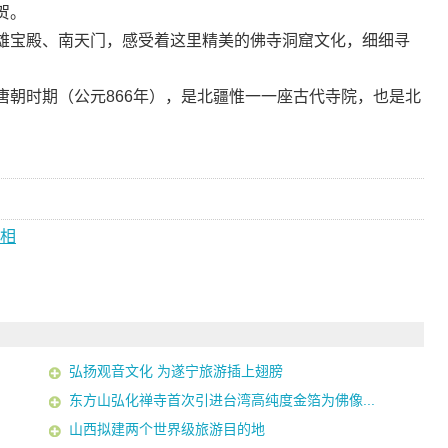
贺。
宝殿、南天门，感受着这里精美的佛寺洞窟文化，细细寻
时期（公元866年），是北疆惟一一座古代寺院，也是北
亮相
弘扬观音文化 为遂宁旅游插上翅膀
东方山弘化禅寺首次引进台湾高纯度金箔为佛像...
山西拟建两个世界级旅游目的地