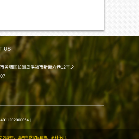
T US
市黄埔区长洲岛洪福市新街六巷12号之一
807
11202000054
|
均为虚构，请勿当成实际价格、资料使用。