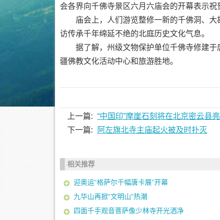
会各界向千佛寺景区六月六庙会的开幕表示祝
庙会上，人们游览整修一新的千佛洞、大雄
访传承千年绵延不绝的北庭历史文化气息。
据了解，州级文物保护单位千佛寺修建于唐朝
疆佛教文化活动中心和旅游胜地。
上一篇:
“中国印”摩崖石刻将在北京密云县
下一篇:
阿左旗北寺主庙起火被及时扑灭
相关推荐
迎奥运“格萨尔千幅唐卡展”开幕
九华山再掀“文明山”热潮
四面千手观音菩萨像少林寺开光洒净