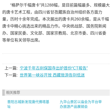
“格萨尔千幅唐卡”共1288幅，是目前篇幅最多、规模最大
的唐卡艺术工程，由四川省甘孜藏族自治州组织各方面力
量，历时十余年完成。本次展出的唐卡共260余幅，是从千幅
唐卡中精心挑选出来的精品力作。中央统战部、国务院新闻
办、国家民委、文化部、国家宗教局、北京市委、四川省委
等单位有关领导出席。
上一篇:
宁波千年古刹保国寺出炉首份“CT报告”
下一篇:
世界第一峡谷开放 西藏旅游告别低迷
相关推荐
晋阳古城新发现唐代佛塔基
九华山景区以庙会为平台举
址
办旅游产品展销会