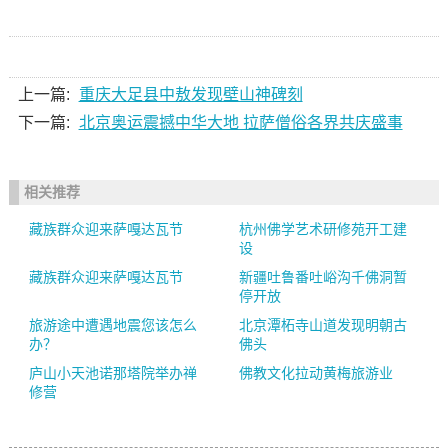
上一篇:
重庆大足县中敖发现壁山神碑刻
下一篇:
北京奥运震撼中华大地 拉萨僧俗各界共庆盛事
相关推荐
藏族群众迎来萨嘎达瓦节
杭州佛学艺术研修苑开工建
设
藏族群众迎来萨嘎达瓦节
新疆吐鲁番吐峪沟千佛洞暂
停开放
旅游途中遭遇地震您该怎么
北京潭柘寺山道发现明朝古
办？
佛头
庐山小天池诺那塔院举办禅
佛教文化拉动黄梅旅游业
修营