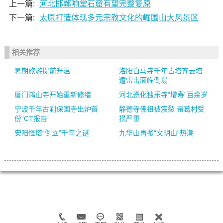
上一篇:
河北邯郸响堂石窟有望完整复原
下一篇:
太原打造体现多元宗教文化的崛围山大风景区
相关推荐
暑期旅游提前升温
洛阳白马寺千年古塔齐云塔
遭雷击面临倒塌
厦门鸿山寺开始重新修缮
河北遵化独乐寺“增寿”百余岁
宁波千年古刹保国寺出炉首
静德寺佛祖被震裂 诸葛村受
份“CT报告”
损严重
安阳怪塔“倒立”千年之谜
九华山再掀“文明山”热潮