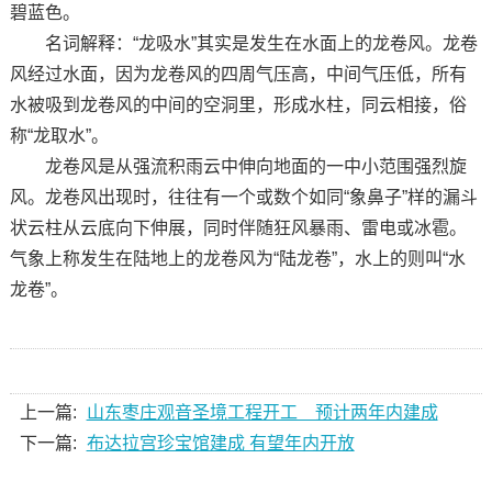
碧蓝色。
名词解释：“龙吸水”其实是发生在水面上的龙卷风。龙卷
风经过水面，因为龙卷风的四周气压高，中间气压低，所有
水被吸到龙卷风的中间的空洞里，形成水柱，同云相接，俗
称“龙取水”。
龙卷风是从强流积雨云中伸向地面的一中小范围强烈旋
风。龙卷风出现时，往往有一个或数个如同“象鼻子”样的漏斗
状云柱从云底向下伸展，同时伴随狂风暴雨、雷电或冰雹。
气象上称发生在陆地上的龙卷风为“陆龙卷”，水上的则叫“水
龙卷”。
上一篇:
山东枣庄观音圣境工程开工 预计两年内建成
下一篇:
布达拉宫珍宝馆建成 有望年内开放