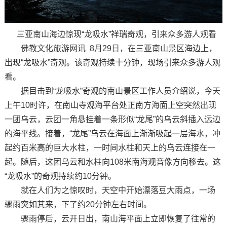
三亚南山海边惊现“龙吸水”祥瑞奇观，引来众多游人观看
佛教文化旅游网讯 8月29日，在三亚南山景区海边上，
出现“龙吸水”奇观。该奇观持续十分钟，现场引来众多游人观
看。
据目击到“龙吸水”奇观的南山景区工作人员介绍说，今天
上午10时许，在南山寺观海平台处正南方海面上空突然出现
一团乌云，云团一角悬挂着一条形似“龙尾”的乌云斜插入远边
的海平线。接着，“龙尾”乌云在海面上渐渐吸起一层海水，冲
起约百米高的巨大水柱，一时间水柱和天上的乌云连接在一
起。随后，这团乌云和水柱向108米南海观音像方向移去。这
“龙吸水”的奇观持续约10分钟。
就在人们为之惊叹时，天空中开始漂落豆大雨点，一场
骤雨突如其来，下了约20分钟左右时间。
骤雨停后，云开日出，南山海平面上立即恢复了往常的