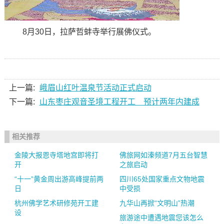
8月30日，拉萨哲蚌寺举行展佛仪式。
上一篇:
峨眉山红叶温泉节活动正式启动
下一篇:
山东枣庄观音圣境工程开工 预计两年内建成
相关推荐
金陵大报恩寺塔地宫即将打
佛旅网如溱频道7月五台智慧
开
之旅启动
“十一”黄金周出游高峰提前两
四川65处国家重点文物地震
日
中受损
杭州佛学艺术研修苑开工建
九华山再掀“文明山”热潮
设
旅游途中遭遇地震您该怎么