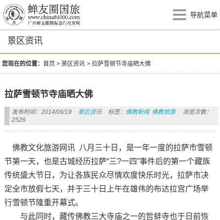
导航菜单
景区资讯
您现在的位置：
首页
>
景区资讯
>
拉萨雪顿节寺庙晒大佛
拉萨雪顿节寺庙晒大佛
发布时间：2014/09/19
景区资讯
标签：
佛教新闻
佛教旅游
浏览次数：
2526
佛教文化旅游网讯 八月三十日，是一年一度的拉萨市雪顿
节第一天，也是古城经历拉萨“三?一四”事件后的第一个藏族
传统盛大节日，为让各族民众尽情欢度快乐时光，拉萨市决
定全市放假七天，并于三十日上午在雄伟的布达拉宫广场举
行雪顿节隆重开幕式。
与此同时，藏传佛教三大寺庙之一的哲蚌寺也于日前恢