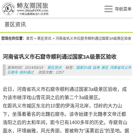
导航菜单
景区资讯
您现在的位置：
首页
>
景区资讯
>
河南省巩义市石窟寺顺利通过国家3A级景区验收
河南省巩义市石窟寺顺利通过国家3A级景区验收
发布时间：2014/09/19
景区资讯
标签：
国家3A级
延寿
景区
河南省巩义市
石窟寺
顺利通过
浏览次数：2357
近日，河南省巩义市石窟寺顺利通过国家3a级景区验收，成
为该市继浮戏山雪花洞之后的第二个3a级景区。
在距巩义市城区东北约10里的伊洛河北岸，邙岭的大力山
下，坐落着著名的北魏石窟寺。该寺始建于北魏孝文帝迁都
洛阳之后的太和年间，距今已有1400多年的历史。寺窟背山
面水，环境幽雅，风光秀丽，曾被称为“溪雾岩云”的圣地。据