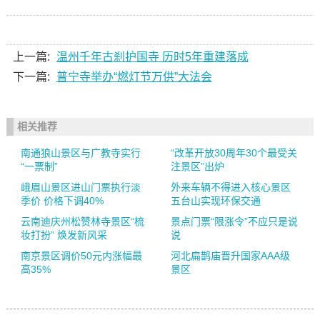
上一篇:
温州千年古刹护国寺 历时5年重建落成
下一篇:
普宁寺举办“燃灯节万供”大法会
相关推荐
南通狼山景区与广教寺实行
“改革开放30周年30个最受关
“一票制”
注景区”出炉
峨眉山景区进山门票执行淡
外来车辆不得进入核心景区
季价 价格下调40%
五台山实现环保交通
云南迪庆州松赞林寺景区“梳
景点门票“限涨令”不应只是说
妆打扮” 焕发新风采
说
南京景区调价50元内涨幅最
河北扁鹊庙晋升国家AAA级
高35%
景区