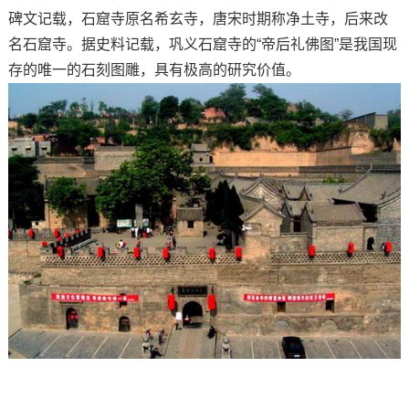
碑文记载，石窟寺原名希玄寺，唐宋时期称净土寺，后来改
名石窟寺。据史料记载，巩义石窟寺的“帝后礼佛图”是我国现
存的唯一的石刻图雕，具有极高的研究价值。