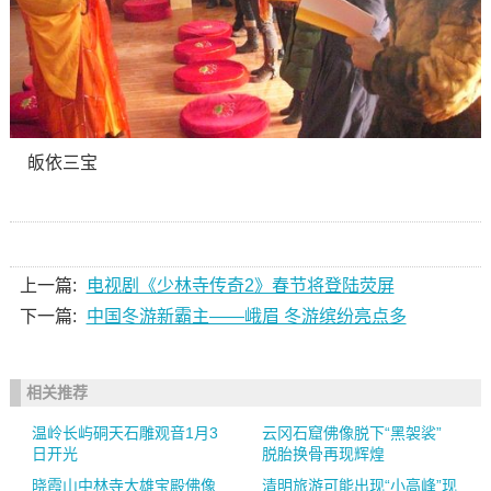
皈依三宝
上一篇:
电视剧《少林寺传奇2》春节将登陆荧屏
下一篇:
中国冬游新霸主——峨眉 冬游缤纷亮点多
相关推荐
温岭长屿硐天石雕观音1月3
云冈石窟佛像脱下“黑袈裟”
日开光
脱胎换骨再现辉煌
晓霞山中林寺大雄宝殿佛像
清明旅游可能出现“小高峰”现