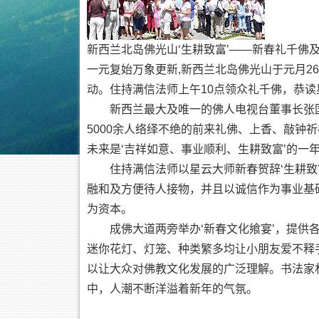
新西兰北岛佛光山‘生耕致富’——新春礼千佛
一元复始万象更新,新西兰北岛佛光山于元月26
动。住持满信法师上午10点领众礼千佛，恭读
新西兰最大及唯一的佛人电视台董事长张国
5000余人络绎不绝的前来礼佛、上香、敲钟
未来是‘吉祥如意、事业顺利、生耕致富’的一
住持满信法师以星云大师新春贺辞‘生耕致富
融和及方便待人接物，并且以诚信作为事业基
为资本。
成佛大道两旁举办‘新春文化飨宴’，提供各
迷你花灯、灯笼、种类繁多均让小朋友爱不释手，
以让大众对佛教文化发展的广泛理解。书法家
中，人潮不断洋溢着新年的气氛。