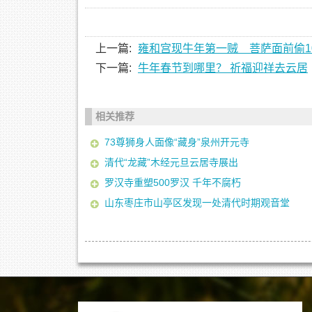
上一篇:
雍和宫现牛年第一贼 菩萨面前偷1
下一篇:
牛年春节到哪里？ 祈福迎祥去云居
相关推荐
73尊狮身人面像“藏身”泉州开元寺
清代“龙藏”木经元旦云居寺展出
罗汉寺重塑500罗汉 千年不腐朽
山东枣庄市山亭区发现一处清代时期观音堂