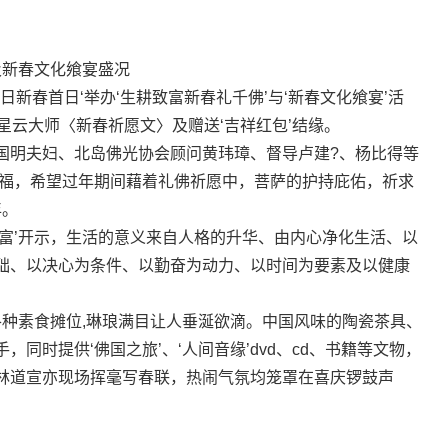
及新春文化飨宴盛况
日新春首日‘举办‘生耕致富新春礼千佛’与‘新春文化飨宴’活
星云大师〈新春祈愿文〉及赠送‘吉祥红包’结缘。
明夫妇、北岛佛光协会顾问黄玮璋、督导卢建?、杨比得等
祈福，希望过年期间藉着礼佛祈愿中，菩萨的护持庇佑，祈求
年。
’开示，生活的意义来自人格的升华、由内心净化生活、以
础、以决心为条件、以勤奋为动力、以时间为要素及以健康
种素食摊位,琳琅满目让人垂涎欲滴。中国风味的陶瓷茶具、
同时提供‘佛国之旅’、‘人间音缘’dvd、cd、书籍等文物，
林道宣亦现场挥毫写春联，热闹气氛均笼罩在喜庆锣鼓声