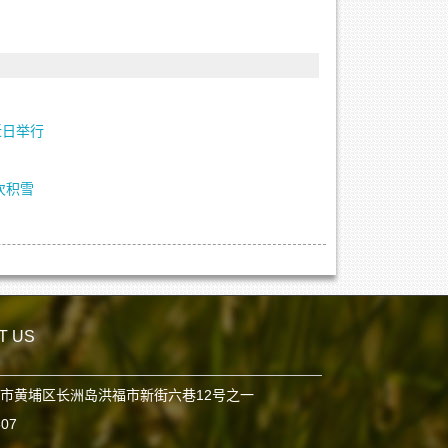
近日举行
次积雪
T US
市黄埔区长洲岛洪福市新街六巷12号之一
807