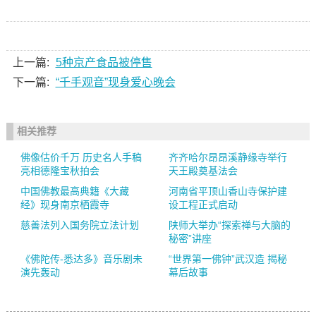
上一篇:
5种京产食品被停售
下一篇:
“千手观音”现身爱心晚会
相关推荐
佛像估价千万 历史名人手稿
齐齐哈尔昂昂溪静缘寺举行
亮相德隆宝秋拍会
天王殿奠基法会
中国佛教最高典籍《大藏
河南省平顶山香山寺保护建
经》现身南京栖霞寺
设工程正式启动
慈善法列入国务院立法计划
陕师大举办“探索禅与大脑的
秘密”讲座
《佛陀传-悉达多》音乐剧未
“世界第一佛钟”武汉造 揭秘
演先轰动
幕后故事