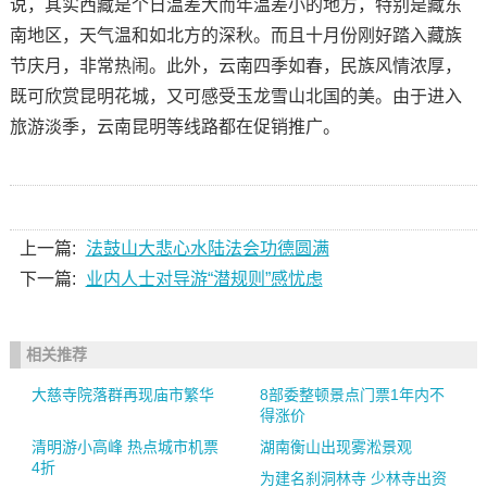
说，其实西藏是个日温差大而年温差小的地方，特别是藏东
南地区，天气温和如北方的深秋。而且十月份刚好踏入藏族
节庆月，非常热闹。此外，云南四季如春，民族风情浓厚，
既可欣赏昆明花城，又可感受玉龙雪山北国的美。由于进入
旅游淡季，云南昆明等线路都在促销推广。
上一篇:
法鼓山大悲心水陆法会功德圆满
下一篇:
业内人士对导游“潜规则”感忧虑
相关推荐
大慈寺院落群再现庙市繁华
8部委整顿景点门票1年内不
得涨价
清明游小高峰 热点城市机票
湖南衡山出现雾淞景观
4折
为建名刹洞林寺 少林寺出资