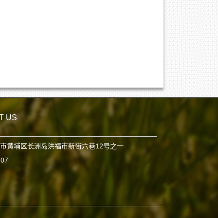
T US
市黄埔区长洲岛洪福市新街六巷12号之一
807