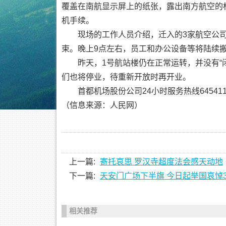
覆盖在南航显示屏上的纸张，露出南方航空的
机手续。
现场的工作人员介绍，迁入的3家航空公司
束。晚上9点左右，员工和办公设备等将陆续
昨天，1号航站楼仍在正常运转，并没有“闭
们也将停业，待重新开放时再开业。
首都机场股份公司24小时服务热线64541100
（信息来源：人民网）
上一篇:
寄托哀思 罗汉寺超度法会感天动地
下一篇:
天安门广场下半旗 今日起举国哀悼
相关推荐