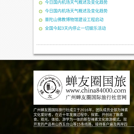
今日国内机场天气概述及变化趋势
今日国内机场天气概述及变化趋势
普陀山佛教博物馆建设工程启动
全国今起3天内停止一切娱乐活动
广州蝉友圈国际旅行社成立于2016年，团队成员全部为禅素
文化爱好者，在近十年发展过程中，探索、开创出了融素
食、观光、体验、游学为一体的新型禅素文化旅游模式。现
开发的产品有山西五台山等15条线路，接待客户遍及两岸四
地以及东南亚、北美、澳洲、欧洲等地。