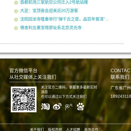
首都机场三家航空公司迁入2号航站楼
大足：宝顶香会迎来近20万游客
沈阳回龙寺隆重举行“弹千古之音，品百年普洱”...
佛舍利五重宝塔原址系北京灵光寺
官方微信平台
CONTAC
从社交媒体上关注我们
联系我们
关注官方二维码、掌握更多最新实时
广东省广州
消息
18924311
也可以通过以下方式关注我们
关于我们
版权声明
人才招聘
商务合作