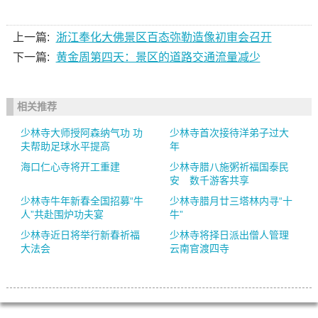
上一篇:
浙江奉化大佛景区百态弥勒造像初审会召开
下一篇:
黄金周第四天：景区的道路交通流量减少
相关推荐
少林寺大师授阿森纳气功 功
少林寺首次接待洋弟子过大
夫帮助足球水平提高
年
海口仁心寺将开工重建
少林寺腊八施粥祈福国泰民
安 数千游客共享
少林寺牛年新春全国招募“牛
少林寺腊月廿三塔林内寻“十
人”共赴围炉功夫宴
牛”
少林寺近日将举行新春祈福
少林寺将择日派出僧人管理
大法会
云南官渡四寺