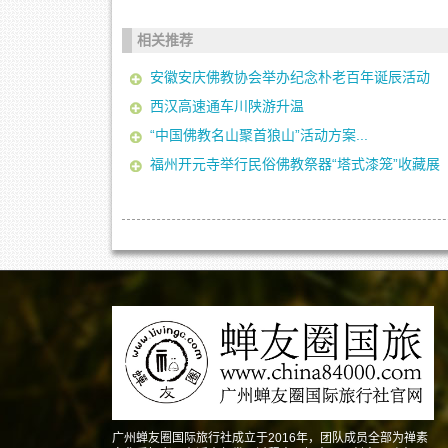
相关推荐
安徽安庆佛教协会举办纪念朴老百年诞辰活动
西汉高速通车川陕游升温
“中国佛教名山聚首狼山”活动方案...
福州开元寺举行民俗佛教祭器“塔式漆笼”收藏展
广州蝉友圈国际旅行社成立于2016年，团队成员全部为禅素