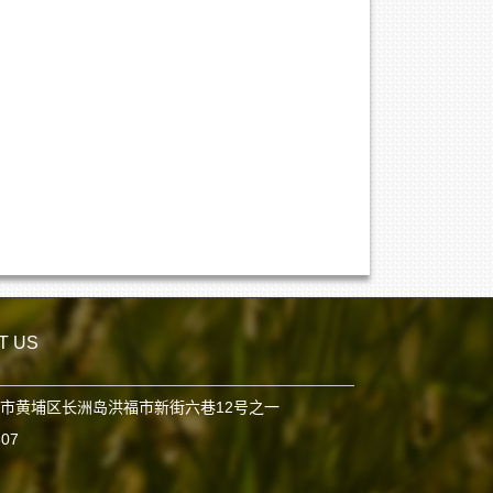
T US
市黄埔区长洲岛洪福市新街六巷12号之一
807