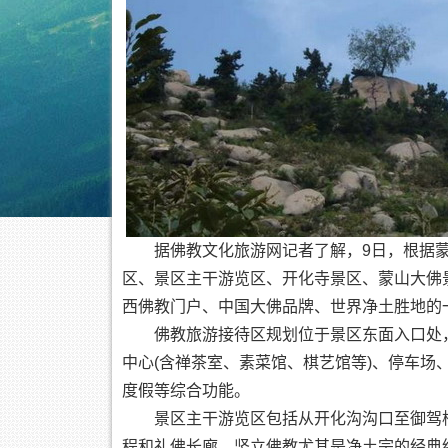
据佛教文化旅游网记者了解，9日，根据蒙
区、景区主干游览区、开化寺景区、蒙山大佛
西佛教门户、中国大佛品牌、世界净土胜地的
佛教旅游接待区规划位于景区东面入口处，
中心(含禅茶室、素菜馆、棋艺馆等)、停车
度假等综合功能。
景区主干游览区包括从开化沟沟口至御驾桥全
程和礼佛长廊，竖立佛教尤其是净土宗的经典