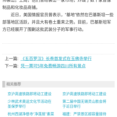
怖袭击。上周，他们曾经袭击一家市场，炸毁了数十家音像
制品和化妆品商铺。
近日，美国情报官员曾表示，“基地”依然在巴基斯坦一些
部落地区活跃，并且大有卷土重来之势。目前，巴基斯坦军
方已经展开了围剿这批武装分子的军事行动。
上一篇:
《五百罗汉》长卷首发式在玉佛寺举行
下一篇:
凭一票可5年免费畅游四川所有景点
相关推荐
京沪高速铁路即将动工建设
京沪高速铁路即将动工建设
少林武术奥运文化节活动在
第二届中国无锡灵山胜会将
圣保罗举行
于近日举行
杭州西湖净慈寺“净莲居”素菜
福建：严禁景区超容量接待