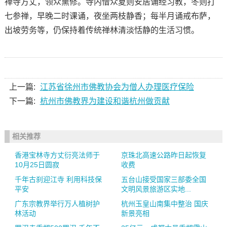
禅寺方丈，领众熏修。寺内僧众夏则安居诵经习教，冬则打
七参禅，早晚二时课诵，夜坐两枝静香；每半月诵戒布萨，
出坡劳务等，仍保持着传统禅林清淡恬静的生活习惯。
上一篇:
江苏省徐州市佛教协会为僧人办理医疗保险
下一篇:
杭州市佛教界为建设和谐杭州做贡献
相关推荐
香港宝林寺方丈衍亮法师于
京珠北高速公路昨日起恢复
10月25日圆寂
收费
千年古刹迎江寺 利用科技保
五台山接受国家三部委全国
平安
文明风景旅游区实地...
广东宗教界举行万人植树护
杭州玉皇山南集中整治 国庆
林活动
新景亮相