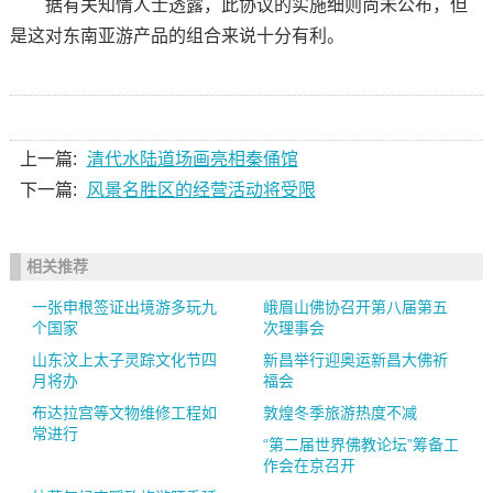
据有关知情人士透露，此协议的实施细则尚未公布，但
是这对东南亚游产品的组合来说十分有利。
上一篇:
清代水陆道场画亮相秦俑馆
下一篇:
风景名胜区的经营活动将受限
相关推荐
一张申根签证出境游多玩九
峨眉山佛协召开第八届第五
个国家
次理事会
山东汶上太子灵踪文化节四
新昌举行迎奥运新昌大佛祈
月将办
福会
布达拉宫等文物维修工程如
敦煌冬季旅游热度不减
常进行
“第二届世界佛教论坛”筹备工
作会在京召开