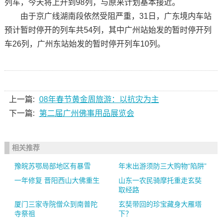
列车，今天将上升到98列，与原来计划基本接近。
由于京广线湖南段依然受阻严重，31日，广东境内车站
预计暂时停开的列车共54列，其中广州站始发的暂时停开列
车26列，广州东站始发的暂时停开列车10列。
上一篇:
08年春节黄金周旅游：以抗灾为主
下一篇:
第二届广州佛事用品展览会
相关推荐
豫皖苏鄂局部地区有暴雪
年末出游须防三大购物“陷阱”
一年修复 晋阳西山大佛重生
山东一农民骑摩托重走玄奘
取经路
厦门三家寺院僧众到南普陀
玄奘带回的珍宝藏身大雁塔
寺祭祖
下？