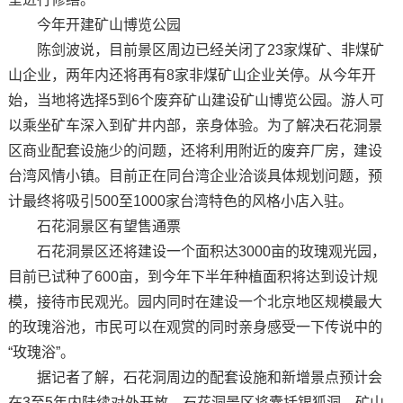
今年开建矿山博览公园
陈剑波说，目前景区周边已经关闭了23家煤矿、非煤矿
山企业，两年内还将再有8家非煤矿山企业关停。从今年开
始，当地将选择5到6个废弃矿山建设矿山博览公园。游人可
以乘坐矿车深入到矿井内部，亲身体验。为了解决石花洞景
区商业配套设施少的问题，还将利用附近的废弃厂房，建设
台湾风情小镇。目前正在同台湾企业洽谈具体规划问题，预
计最终将吸引500至1000家台湾特色的风格小店入驻。
石花洞景区有望售通票
石花洞景区还将建设一个面积达3000亩的玫瑰观光园，
目前已试种了600亩，到今年下半年种植面积将达到设计规
模，接待市民观光。园内同时在建设一个北京地区规模最大
的玫瑰浴池，市民可以在观赏的同时亲身感受一下传说中的
“玫瑰浴”。
据记者了解，石花洞周边的配套设施和新增景点预计会
在3至5年内陆续对外开放。石花洞景区将囊括银狐洞、矿山