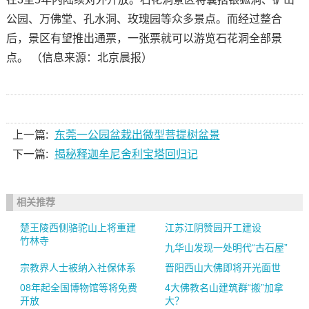
公园、万佛堂、孔水洞、玫瑰园等众多景点。而经过整合
后，景区有望推出通票，一张票就可以游览石花洞全部景
点。 （信息来源：北京晨报）
上一篇:
东莞一公园盆栽出微型菩提树盆景
下一篇:
揭秘释迦牟尼舍利宝塔回归记
相关推荐
楚王陵西侧骆驼山上将重建
江苏江阴赞园开工建设
竹林寺
九华山发现一处明代“古石屋”
宗教界人士被纳入社保体系
晋阳西山大佛即将开光面世
08年起全国博物馆等将免费
4大佛教名山建筑群“搬”加拿
开放
大？