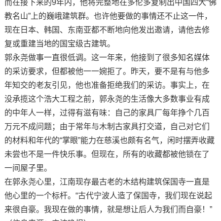
而在接下来的9年内，他将完整地在多伦多复制出中国四大“佛
教名山”上的巍峨建筑群。也许他要做的事情还不止这一件，
现在日本、韩国、东南亚都不断地向他发出邀请，请他去修
复或重建当地的国宝级古建筑。
郭永尧做事一直很低调。这一年来，他接到了很多知名媒体
的采访要求，但都被他一一婉拒了。昨天，要不是有与他多
年知交的老友引见，他也准备拒绝我们的采访。事实上，在
没承揽这个浩大工程之前，郭永尧的生活像大多数事业有成
的中年人一样，过得有滋有味：自己的家具厂每年挣个几百
万元不成问题；由于常年与木制古家具打交道，自己对它们
的材料和年代的“掌眼”能力在慈溪也颇有名气，闲时摆弄收藏
未尝也不是一件快乐事。但现在，所有的收藏都被他锁在了
一间屋子里。
在郭永尧心里，江南现存最古老的木结构建筑保国寺一直是
他心里的一个标杆。“古代宁波人造了保国寺，我们现在说起
来很自豪。我现在做的事情，就是想让后人为我们而自豪！”