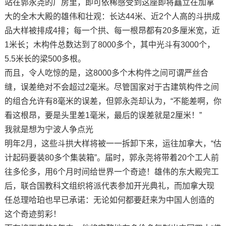
站在郭永尧的厂房里，即可依稀感受到这座即将矗立在加拿
大的全木大殿的雄伟和壮观：长达44米、近2个人高的斗拱成
品大样被排成4排；每一个拱、每一根昂都有20多厘米宽，近
1米长；木构件总数达到了8000多个，其中光斗有3000个，
5.5米长的梁500多根。
而且，令人吃惊的是，这8000多个木构件之间可谓严丝合
缝，误差绝对不会超过2毫米。尽管国家对于古建筑构件之间
的组合允许有8毫米的误差，但郭永尧却认为，“不能差啊，你
看这根昂，要是头里差1毫米，最后的误差就是2厘米！”
我就是想为宁波人争点光
明年2月，这些斗拱大样将被一一拆卸下来，运往加拿大，“估
计起码要装80多个集装箱”。届时，郭永尧将带着20个工人前
往多伦多，用6个月时间给世界一个奇迹！雄伟的东大殿完工
后，联合国教科文组织将派代表参加开光典礼，而加拿大现
任总理哈珀也早已承诺：无论如何都要赶来为中国人创造的
这个奇迹剪彩！