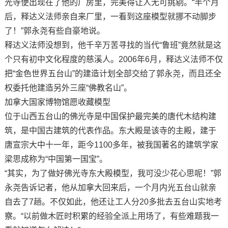
光寺便出现在了他的厂房里，完美得让人无可挑剔。“半个月
后，释达义法师亲自来厂里，一看到这座模型就挪不动脚步
了！”郭永尧有些自豪地说。
释达义法师没想到，他千辛万苦寻找的当代“鲁班”竟然就是这
个只有初中文化程度的慈溪人。2006年6月，释达义法师不仅
把“金色世界五台山”的建造计划全部交给了郭永尧，而且还全
权委托他建造另外三座“佛教名山”。
加拿大国家博物馆愿收藏模型
位于山西五台山的佛光寺是中国保护最完美的唐代木结构建
筑，是中国古建筑的代表作品。东大殿是该寺的主殿，建于
唐宣宗大中十一年，距今1100多年，被我国著名的建筑学家
梁思成称为“中国第一国宝”。
“其实，为了做好佛光寺东大殿模型，我可没少花心思呢！”郭
永尧告诉记者，他从加拿大回来后，一个月内光五台山就亲
自去了7趟。不仅如此，他还让工人分20多批去五台山实地考
察。“以前做木匠时积累的经验全派上用场了，有些难题我一