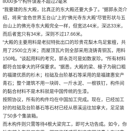
8000多个构件误差不超过2毫米
“我要建的东大殿，比真正的东大殿还要大多了。”据郭永尧介
绍，将来“金色世界五台山”上的“佛光寺东大殿”尽管形状与五
台山上的佛光寺东大殿完全一样，但宽达44米，深达33米，
而后者宽只有34米，深则不过17.66米。
“大殿的主要用料是老挝特批出口的珍贵花梨木鸟足紫檀，共
用了2500立方米；而屋顶瓦片则全部采用浇铸青铜瓦，用料
150吨。”谈起用料的考究，郭永尧可是如数家珍。“所有材料
都符合加拿大的环保要求。”据悉，大殿的梁、椽子为碗口粗
的福建优质的杉木；柱础及台阶基石等采用的是福建惠安产
青石；整个建筑不用一块砖、一斤水泥、一根铁钉，构件间
的黏合材料不是木料就是中国传统的生漆。
按照协议，所有的构件均在中国加工完成。现在，已经加工
好的柱础及台阶基石等石材已经从慈溪运往加拿大，足足装
了50多个集装箱。
而木构件则只需等待4根大梁完工，即可大功告成。如今，你