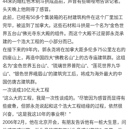
44米的暗红色木制斗拱成品前，声音有些嘶哑地告诉记者。
头天晚上他刚得了感冒。
此前，已经有50多个集装箱的石材建筑构件在这个厂里加工
完毕，被运到了加拿大。这些石材和斗拱是一个名为“金色世
界五台山”佛光寺东大殿的组件。而这个大殿不过是郭永尧承
建的一个浩大工程的一小部分而已。
在接下来的9年内，郭永尧将在加拿大距多伦多75公里左右的
四座山上，再造中国四大“佛教名山”上的古寺庙建筑群。这组
名为“金色世界五台山”、“琉璃世界普陀山”、“莲花世界九华
山”、“银色世界峨眉山”的建筑完工后，将成为海外最大的中
国仿唐古建筑群。
一次谈成10亿元大工程
“这么大的工程，我是一次性谈成的。”尽管因为感冒而显得有
些疲惫，但郭永尧说起和这个浩大工程结缘的过程，依然很
兴奋，“这是我这10年的事业啊！”
2006年2月，他在北京开会，有朋友告诉他有一桩大生意，问