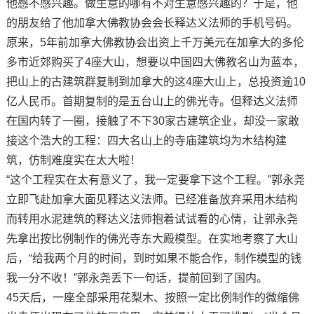
他感不感兴趣。做生意的哪有不对生意感兴趣的？于是，他
的朋友给了他加拿大佛教协会会长释达义法师的手机号码。
原来，5年前加拿大佛教协会出资上千万美元在加拿大的多伦
多市近郊购买了4座大山，想要以中国四大佛教名山为蓝本，
把山上的古建筑群复制到加拿大的这4座大山上，总投资逾10
亿人民币。首期复制的是五台山上的佛光寺。但释达义法师
在国内转了一圈，接触了不下30家古建筑企业，却没一家敢
接这个浩大的工程：四大名山上的寺庙建筑均为木结构建
筑，仿制难度实在太大啦！
“这个工程实在太有意义了，我一定要拿下这个工程。”郭永尧
立即飞赴加拿大面见释达义法师。已经准备放弃采用木结构
而转用水泥建筑的释达义法师抱着试试看的心情，让郭永尧
先拿出按比例制作的佛光寺东大殿模型。在实地考察了大山
后，“给我两个月的时间，到时如果不能合作，制作模型的钱
我一分不收！”郭永尧丢下一句话，提前回到了国内。
45天后，一座全部采用花梨木、按照一定比例制作的微缩佛