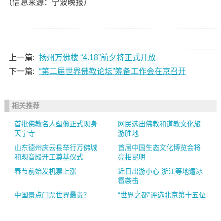
（信息来源：宁波晚报）
上一篇:
扬州万佛楼 “4.18”前夕将正式开放
下一篇:
“第二届世界佛教论坛”筹备工作会在京召开
相关推荐
首批佛教名人塑像正式现身
网民选出佛教和道教文化旅
天宁寺
游胜地
山东德州庆云县举行万佛城
首届中国生态文化博览会将
和观音殿开工奠基仪式
亮相昆明
春节前始发机票上涨
近日出游小心 浙江等地遭冰
雹袭击
中国景点门票世界最贵？
“世界之都”评选北京第十五位