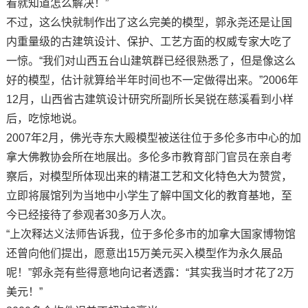
看就知道怎么解决！”
不过，这么快就制作出了这么完美的模型，郭永尧还是让国
内重量级的古建筑设计、保护、工艺方面的权威专家大吃了
一惊。“我们对山西五台山建筑群已经很熟悉了，但是像这么
好的模型，估计就算给半年时间也不一定做得出来。”2006年
12月，山西省古建筑设计研究所副所长吴锐在慈溪看到小样
后，吃惊地说。
2007年2月，佛光寺东大殿模型被送往位于多伦多市中心的加
拿大佛教协会所在地展出。多伦多市教育部门官员在亲自考
察后，对模型所体现出来的精湛工艺和文化特色大为赞赏，
立即将展馆列为当地中小学生了解中国文化的教育基地，至
今已经接待了参观者30多万人次。
“上次释达义法师告诉我，位于多伦多市的加拿大国家博物馆
还曾向他们提出，愿意出15万美元买入模型作为永久展品
呢！”郭永尧有些得意地向记者透露：“其实我当时才花了2万
美元！”