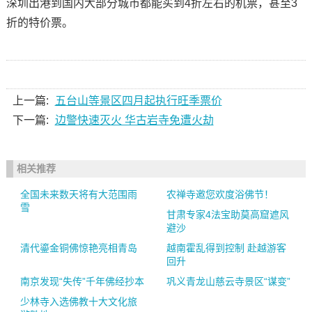
深圳出港到国内大部分城市都能买到4折左右的机票，甚至3
折的特价票。
上一篇:
五台山等景区四月起执行旺季票价
下一篇:
边警快速灭火 华古岩寺免遭火劫
相关推荐
全国未来数天将有大范围雨
农禅寺邀您欢度浴佛节！
雪
甘肃专家4法宝助莫高窟遮风
避沙
清代鎏金铜佛惊艳亮相青岛
越南霍乱得到控制 赴越游客
回升
南京发现“失传”千年佛经抄本
巩义青龙山慈云寺景区“谋变”
少林寺入选佛教十大文化旅