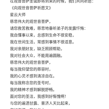
在观音菩萨圣诞即将到来的时候，我们共同祈愿：
《向观世音菩萨祈愿文》
星云大师
慈悲伟大的观世音菩萨，
请您救苦救难，慈悲地垂听弟子的发露忏悔：
我自懂事以来，总感到生命不很安稳，
我在世间生活，常感到事情不很适意。
我对亲朋好友，缺乏照顾帮助，
我对社会大众，不能周遍圆融。
慈悲伟大的观世音菩萨，
每当我仰望您的慈容时，
我的心灵才感到清凉自在。
每当我称念您的圣号时，
我的精神才感到解脱舒畅。
面对您的圣洁，我感到好惭愧啊！
与您的遍洒甘露、普济人天比起来，