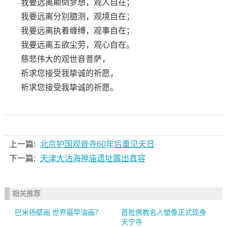
我要远离颠倒梦想，观人自在；
我要远离分别臆测，观境自在；
我要远离执着缠缚，观事自在；
我要远离五欲尘劳，观心自在。
慈悲伟大的观世音菩萨，
祈求您接受我挚诚的祈愿，
祈求您接受我挚诚的祈愿。
上一篇:
北京护国观音寺60年后重见天日
下一篇:
天津大沽海神庙遗址露出真容
相关推荐
巴米扬壁画 世界最早油画？
首批佛教名人塑像正式现身
天宁寺