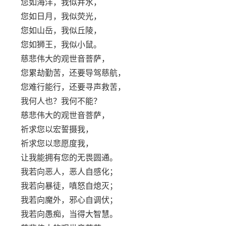
您如海洋，我似井水，
您如日月，我似荧光，
您如山岳，我似丘陵，
您如狮王，我似小鼠。
慈悲伟大的观世音菩萨，
您累劫勤苦，还要导驾慈航，
您难行能行，还要寻声救苦，
我何人也？我何不能？
慈悲伟大的观世音菩萨，
祈求您以宏誓摄我，
祈求您以悲愿度我，
让我能拥有您的无畏圆通。
我若向恶人，恶人自感化；
我若向暴徒，嗔怒自熄灭；
我若向魔外，邪心自调伏；
我若向愚痴，当得大智慧。