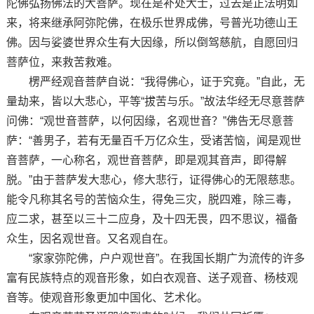
陀佛弘扬佛法的大菩萨。现在是补处大士，过去是正法明如
来，将来继承阿弥陀佛，在极乐世界成佛，号普光功德山王
佛。因与娑婆世界众生有大因缘，所以倒驾慈航，自愿回归
菩萨位，来救苦救难。
楞严经观音菩萨自说：“我得佛心，证于究竟。”自此，无
量劫来，皆以大悲心，平等“拔苦与乐。”故法华经无尽意菩萨
问佛：“观世音菩萨，以何因缘，名观世音？”佛告无尽意菩
萨：“善男子，若有无量百千万亿众生，受诸苦恼，闻是观世
音菩萨，一心称名，观世音菩萨，即是观其音声，即得解
脱。”由于菩萨发大悲心，修大悲行，证得佛心的无限慈悲。
能令凡称其名号的苦恼众生，得免三灾，脱四难，除三毒，
应二求，甚至以三十二应身，及十四无畏，四不思议，福备
众生，因名观世音。又名观自在。
“家家弥陀佛，户户观世音”。在我国长期广为流传的许多
富有民族特点的观音形象，如白衣观音、送子观音、杨枝观
音等。使观音形象更加中国化、艺术化。