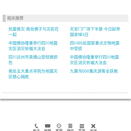
相关推荐
抗震救灾 南岳佛子与灾民在
天安门广场下半旗 今日起举
一起
国哀悼3日
中国佛协隆重举行四川地震
四川65处国家重点文物地震
灾区消灾祈福大法会
中受损
四川达州市真佛山受轻微损
中国佛协隆重举行四川地震
伤
灾区消灾祈福大法会
南岳五大重点寺院为地震灾
九寨沟500重庆游客全获救
区慈心捐款